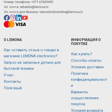
Номер телефона: +371 67605495
Эл. почта:
atbalsts@lemona.lv
Эл. почта для бизнеса:
vairumtirdznieciba@lemona.lv
О LEMONA
ИНФОРМАЦИЯ О
ПОКУПКЕ
Как оставить отзыв о товаре в
Как купить?
магазине LEMONA electronics?
Способы оплаты
Запрос на запасные детали для
Условия доставки
бытовой техники
Политика
О нас
конфиденциальност
Контакты
и
Полезный
Варианты
осуществления
покупок
Условия возврата