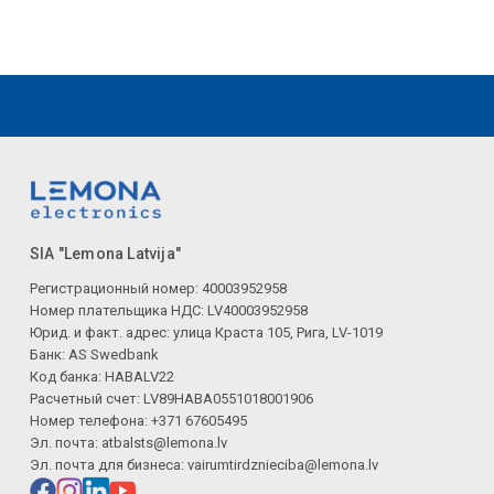
SIA "Lemona Latvija"
Регистрационный номер: 40003952958
Номер плательщика НДС: LV40003952958
Юрид. и факт. адрес: улица Краста 105, Рига, LV-1019
Банк: AS Swedbank
Код банка: HABALV22
Расчетный счет: LV89HABA0551018001906
Номер телефона: +371 67605495
Эл. почта:
atbalsts@lemona.lv
Эл. почта для бизнеса:
vairumtirdznieciba@lemona.lv