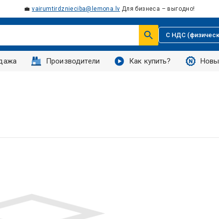
💼
vairumtirdznieciba@lemona.lv
Для бизнеса – выгодно!
С НДС (физическ
дажа
Производители
Как купить?
Новы