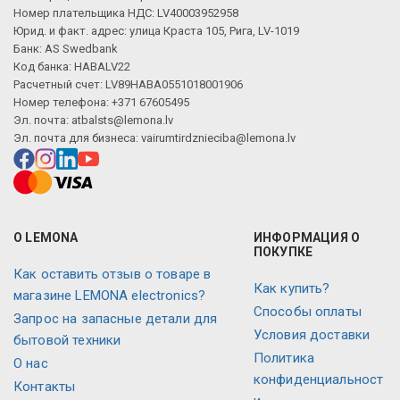
Номер плательщика НДС: LV40003952958
Юрид. и факт. адрес: улица Краста 105, Рига, LV-1019
Банк: AS Swedbank
Код банка: HABALV22
Расчетный счет: LV89HABA0551018001906
Номер телефона: +371 67605495
Эл. почта:
atbalsts@lemona.lv
Эл. почта для бизнеса:
vairumtirdznieciba@lemona.lv
О LEMONA
ИНФОРМАЦИЯ О
ПОКУПКЕ
Как оставить отзыв о товаре в
Как купить?
магазине LEMONA electronics?
Способы оплаты
Запрос на запасные детали для
Условия доставки
бытовой техники
Политика
О нас
конфиденциальност
Контакты