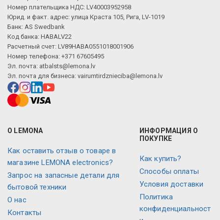
Номер плательщика НДС: LV40003952958
Юрид. и факт. адрес: улица Краста 105, Рига, LV-1019
Банк: AS Swedbank
Код банка: HABALV22
Расчетный счет: LV89HABA0551018001906
Номер телефона: +371 67605495
Эл. почта:
atbalsts@lemona.lv
Эл. почта для бизнеса:
vairumtirdznieciba@lemona.lv
О LEMONA
ИНФОРМАЦИЯ О
ПОКУПКЕ
Как оставить отзыв о товаре в
Как купить?
магазине LEMONA electronics?
Способы оплаты
Запрос на запасные детали для
Условия доставки
бытовой техники
Политика
О нас
конфиденциальност
Контакты