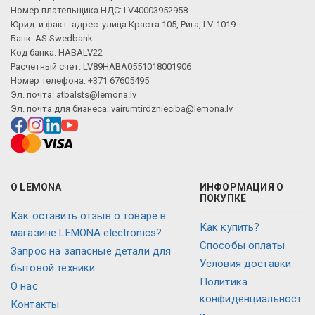
Номер плательщика НДС: LV40003952958
Юрид. и факт. адрес: улица Краста 105, Рига, LV-1019
Банк: AS Swedbank
Код банка: HABALV22
Расчетный счет: LV89HABA0551018001906
Номер телефона: +371 67605495
Эл. почта:
atbalsts@lemona.lv
Эл. почта для бизнеса:
vairumtirdznieciba@lemona.lv
О LEMONA
ИНФОРМАЦИЯ О
ПОКУПКЕ
Как оставить отзыв о товаре в
Как купить?
магазине LEMONA electronics?
Способы оплаты
Запрос на запасные детали для
Условия доставки
бытовой техники
Политика
О нас
конфиденциальност
Контакты