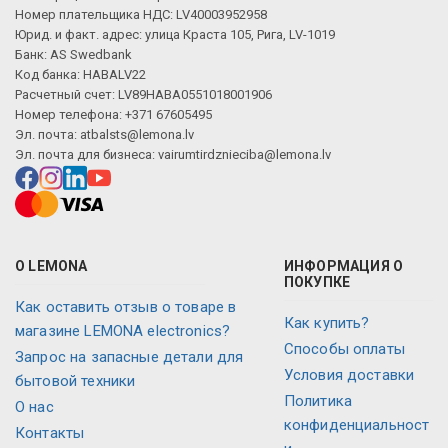
Номер плательщика НДС: LV40003952958
Юрид. и факт. адрес: улица Краста 105, Рига, LV-1019
Банк: AS Swedbank
Код банка: HABALV22
Расчетный счет: LV89HABA0551018001906
Номер телефона: +371 67605495
Эл. почта:
atbalsts@lemona.lv
Эл. почта для бизнеса:
vairumtirdznieciba@lemona.lv
О LEMONA
ИНФОРМАЦИЯ О
ПОКУПКЕ
Как оставить отзыв о товаре в
Как купить?
магазине LEMONA electronics?
Способы оплаты
Запрос на запасные детали для
Условия доставки
бытовой техники
Политика
О нас
конфиденциальност
Контакты