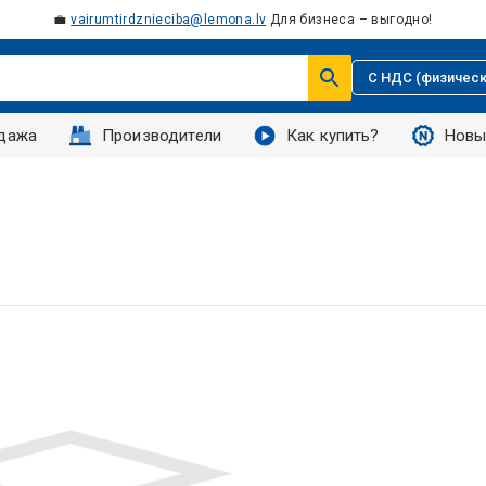
💼
vairumtirdznieciba@lemona.lv
Для бизнеса – выгодно!
С НДС (физическ
дажа
Производители
Как купить?
Новы