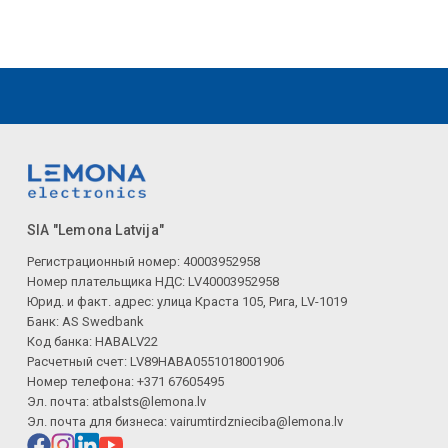
SIA "Lemona Latvija"
Регистрационный номер: 40003952958
Номер плательщика НДС: LV40003952958
Юрид. и факт. адрес: улица Краста 105, Рига, LV-1019
Банк: AS Swedbank
Код банка: HABALV22
Расчетный счет: LV89HABA0551018001906
Номер телефона: +371 67605495
Эл. почта:
atbalsts@lemona.lv
Эл. почта для бизнеса:
vairumtirdznieciba@lemona.lv