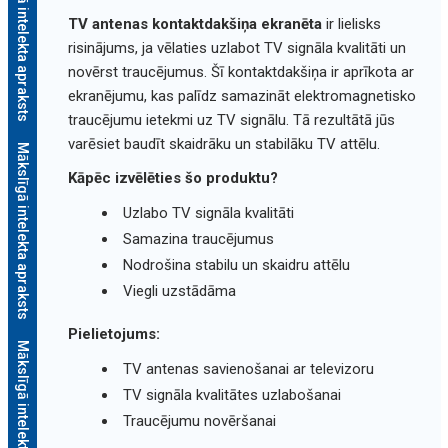
Mākslīgā intelekta apraksts
TV antenas kontaktdakšiņa ekranēta
ir lielisks
risinājums, ja vēlaties uzlabot TV signāla kvalitāti un
novērst traucējumus. Šī kontaktdakšiņa ir aprīkota ar
ekranējumu, kas palīdz samazināt elektromagnetisko
traucējumu ietekmi uz TV signālu. Tā rezultātā jūs
varēsiet baudīt skaidrāku un stabilāku TV attēlu.
Mākslīgā intelekta apraksts
Kāpēc izvēlēties šo produktu?
Uzlabo TV signāla kvalitāti
Samazina traucējumus
Nodrošina stabilu un skaidru attēlu
Viegli uzstādāma
Pielietojums:
Mākslīgā intelekta apraksts
TV antenas savienošanai ar televizoru
TV signāla kvalitātes uzlabošanai
Traucējumu novēršanai