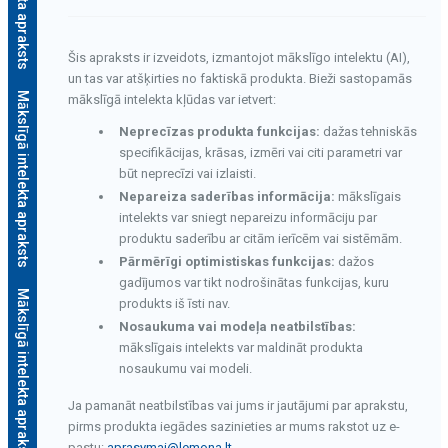
Šis apraksts ir izveidots, izmantojot mākslīgo intelektu (AI),
un tas var atšķirties no faktiskā produkta. Bieži sastopamās
Mākslīgā intelekta apraksts
mākslīgā intelekta kļūdas var ietvert:
Neprecīzas produkta funkcijas:
dažas tehniskās
specifikācijas, krāsas, izmēri vai citi parametri var
būt neprecīzi vai izlaisti.
Nepareiza saderības informācija:
mākslīgais
intelekts var sniegt nepareizu informāciju par
produktu saderību ar citām ierīcēm vai sistēmām.
Pārmērīgi optimistiskas funkcijas:
dažos
gadījumos var tikt nodrošinātas funkcijas, kuru
Mākslīgā intelekta apraksts
produkts iš īsti nav.
Nosaukuma vai modeļa neatbilstības:
mākslīgais intelekts var maldināt produkta
nosaukumu vai modeli.
Ja pamanāt neatbilstības vai jums ir jautājumi par aprakstu,
pirms produkta iegādes sazinieties ar mums rakstot uz e-
pastu:
aprasymai@lemona.lt
.