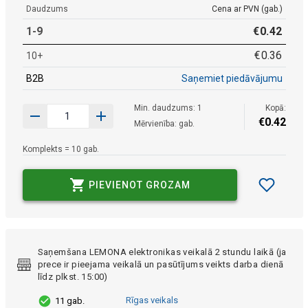
Daudzums
Cena ar PVN (gab.)
1-9
€
0
.
42
€
0
.
36
10+
B2B
Saņemiet piedāvājumu
Min. daudzums: 1
Kopā:
€
0
.
42
Mērvienība: gab.
Komplekts = 10 gab.
PIEVIENOT GROZAM
Saņemšana LEMONA elektronikas veikalā 2 stundu laikā (ja
prece ir pieejama veikalā un pasūtījums veikts darba dienā
līdz plkst. 15:00)
Rīgas veikals
11 gab.