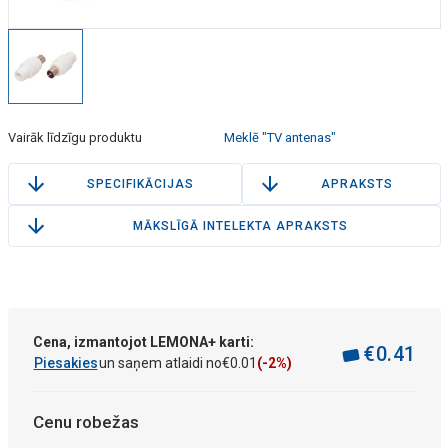
Vairāk līdzīgu produktu
Meklē "TV antenas"
SPECIFIKĀCIJAS
APRAKSTS
MĀKSLĪGĀ INTELEKTA APRAKSTS
Cena, izmantojot LEMONA+ karti:
€
0
.
41
Piesakies
un saņem atlaidi no
€
0
.
01
(-2%)
Cenu robežas