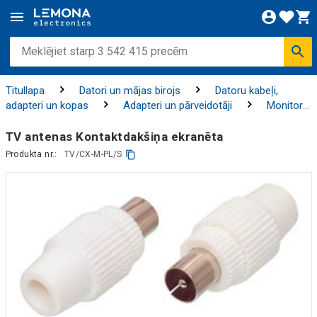
Titullapa
Datori un mājas birojs
Datoru kabeļi,
adapteri un kopas
Adapteri un pārveidotāji
Monitoru
/ TV/ AV adapteri
TV antenas Kontaktdakšiņa ekranēta
Produkta nr.:
TV/CX-M-PL/S