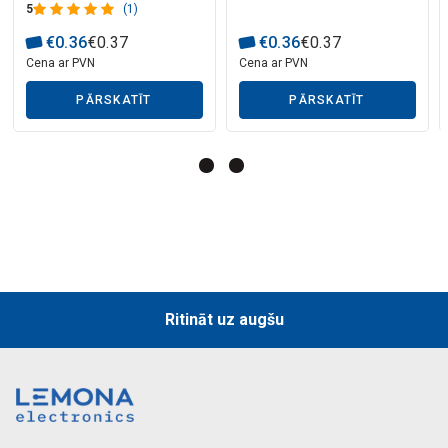
Mākslīgā intelekta apraksts
5
(1)
€
0
.
36
€
0
.
37
€
0
.
36
€
0
.
37
Cena ar PVN
Cena ar PVN
PĀRSKATĪT
PĀRSKATĪT
Mākslīgā intelekta apraksts
Ritināt uz augšu