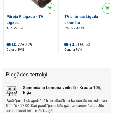
Pāreja F Ligzda - TV
TV antenas Ligzda
Ligzda
ekranēta
AD/TV-F:F-F
TV/CX-F-PL/S
€
0
.
77
€
0
.
79
€
0
.
51
€
0
.
53
Cena ar PVN
Cena ar PVN
Piegādes termiņi
Saņemšana Lemona veikalā - Krasta 105,
Rīgā
Pasūtījumi tiek apstrādāti un atlasīti darba dienās no pulksten
8:00 līdz 17:00. Kad pasūtījums būs gatavs saņemšanai, Jūs
par to tiksiet informēti īsziņā.