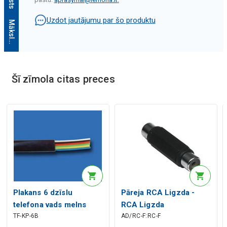
Uzdot jautājumu par šo produktu
M
ā
k
s
l
ī
g
ā
i
n
t
e
l
e
k
t
a
a
p
r
a
k
s
t
s
Šī zīmola citas preces
Mākslīgā intelekta apraksts
Plakans 6 dzīslu
Pāreja RCA Ligzda -
telefona vads melns
RCA Ligzda
TF-KP-6B
AD/RC-F:RC-F