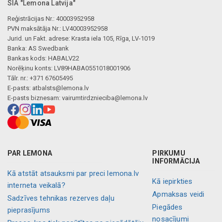
Mākslīgā intelekta apraksts
SIA "Lemona Latvija"
Reģistrācijas Nr.: 40003952958
PVN maksātāja Nr.: LV40003952958
Jurid. un Fakt. adrese: Krasta iela 105, Rīga, LV-1019
Banka: AS Swedbank
Bankas kods: HABALV22
Norēķinu konts: LV89HABA0551018001906
Tālr. nr.: +371 67605495
E-pasts:
atbalsts@lemona.lv
E-pasts biznesam:
vairumtirdznieciba@lemona.lv
PAR LEMONA
PIRKUMU
INFORMĀCIJA
Kā atstāt atsauksmi par preci lemona.lv
Kā iepirkties
interneta veikalā?
Apmaksas veidi
Sadzīves tehnikas rezerves daļu
Piegādes
pieprasījums
nosacījumi