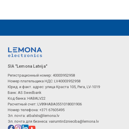
SIA "Lemona Latvija"
Регистрационный номер: 40003952958
Номер плательщика НДС: LV40003952958
Юрид. и факт. адрес: улица Краста 105, Рига, LV-1019
Банк: AS Swedbank
Код банка: HABALV22
Расчетный счет: LV89HABA0551018001906
Номер телефона: +371 67605495
Эл. почта:
atbalsts@lemona.lv
Эл. почта для бизнеса:
vairumtirdznieciba@lemona.lv