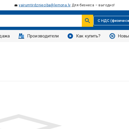
💼
vairumtirdznieciba@lemona.lv
Для бизнеса – выгодно!
С НДС (физическ
дажа
Производители
Как купить?
Новы