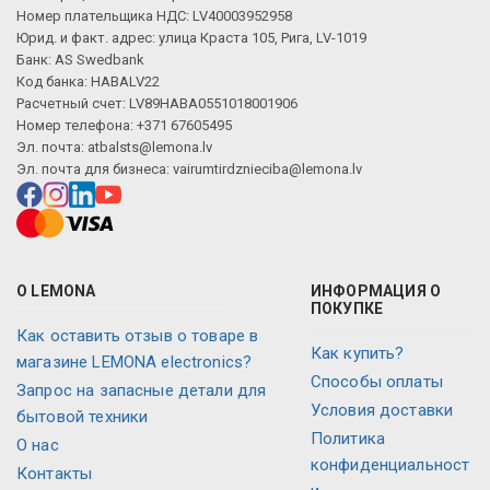
Номер плательщика НДС: LV40003952958
Юрид. и факт. адрес: улица Краста 105, Рига, LV-1019
Банк: AS Swedbank
Код банка: HABALV22
Расчетный счет: LV89HABA0551018001906
Номер телефона: +371 67605495
Эл. почта:
atbalsts@lemona.lv
Эл. почта для бизнеса:
vairumtirdznieciba@lemona.lv
О LEMONA
ИНФОРМАЦИЯ О
ПОКУПКЕ
Как оставить отзыв о товаре в
Как купить?
магазине LEMONA electronics?
Способы оплаты
Запрос на запасные детали для
Условия доставки
бытовой техники
Политика
О нас
конфиденциальност
Контакты