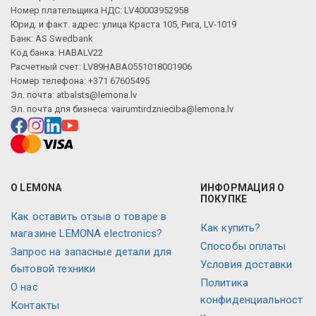
Номер плательщика НДС: LV40003952958
Юрид. и факт. адрес: улица Краста 105, Рига, LV-1019
Банк: AS Swedbank
Код банка: HABALV22
Расчетный счет: LV89HABA0551018001906
Номер телефона: +371 67605495
Эл. почта:
atbalsts@lemona.lv
Эл. почта для бизнеса:
vairumtirdznieciba@lemona.lv
О LEMONA
ИНФОРМАЦИЯ О
ПОКУПКЕ
Как оставить отзыв о товаре в
Как купить?
магазине LEMONA electronics?
Способы оплаты
Запрос на запасные детали для
Условия доставки
бытовой техники
Политика
О нас
конфиденциальност
Контакты