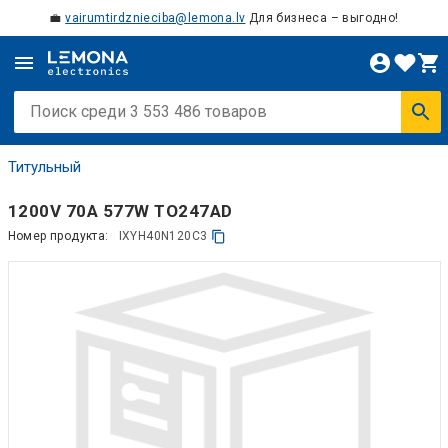
💼
vairumtirdznieciba@lemona.lv
Для бизнеса – выгодно!
Титульный
1200V 70A 577W TO247AD
Номер продукта:
IXYH40N120C3