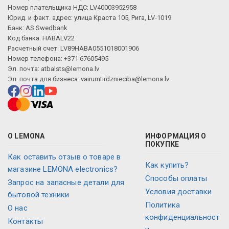
Номер плательщика НДС: LV40003952958
Юрид. и факт. адрес: улица Краста 105, Рига, LV-1019
Банк: AS Swedbank
Код банка: HABALV22
Расчетный счет: LV89HABA0551018001906
Номер телефона: +371 67605495
Эл. почта:
atbalsts@lemona.lv
Эл. почта для бизнеса:
vairumtirdznieciba@lemona.lv
О LEMONA
ИНФОРМАЦИЯ О
ПОКУПКЕ
Как оставить отзыв о товаре в
Как купить?
магазине LEMONA electronics?
Способы оплаты
Запрос на запасные детали для
Условия доставки
бытовой техники
Политика
О нас
конфиденциальност
Контакты