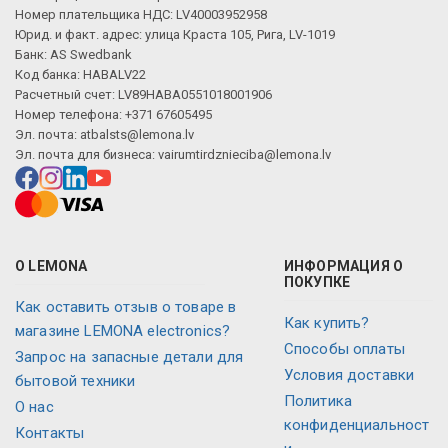
Номер плательщика НДС: LV40003952958
Юрид. и факт. адрес: улица Краста 105, Рига, LV-1019
Банк: AS Swedbank
Код банка: HABALV22
Расчетный счет: LV89HABA0551018001906
Номер телефона: +371 67605495
Эл. почта:
atbalsts@lemona.lv
Эл. почта для бизнеса:
vairumtirdznieciba@lemona.lv
О LEMONA
ИНФОРМАЦИЯ О
ПОКУПКЕ
Как оставить отзыв о товаре в
Как купить?
магазине LEMONA electronics?
Способы оплаты
Запрос на запасные детали для
Условия доставки
бытовой техники
Политика
О нас
конфиденциальност
Контакты