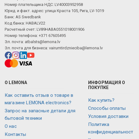
Номер плательщика НДС: LV40003952958
Юрид. и факт. адрес: улица Краста 105, Рига, LV-1019
Банк: AS Swedbank
Код банка: HABALV22
Расчетный счет: LV89HABA0551018001906
Номер телефона: +371 67605495
Эл. почта:
atbalsts@lemona.lv
Эл. почта для бизнеса:
vairumtirdznieciba@lemona.lv
О LEMONA
ИНФОРМАЦИЯ О
ПОКУПКЕ
Как оставить отзыв о товаре в
Как купить?
магазине LEMONA electronics?
Способы оплаты
Запрос на запасные детали для
Условия доставки
бытовой техники
Политика
О нас
конфиденциальност
Контакты