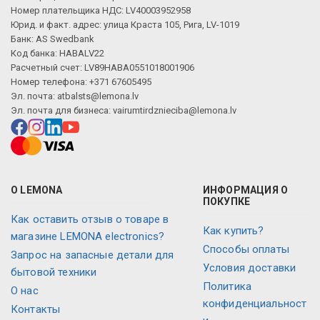
Номер плательщика НДС: LV40003952958
Юрид. и факт. адрес: улица Краста 105, Рига, LV-1019
Банк: AS Swedbank
Код банка: HABALV22
Расчетный счет: LV89HABA0551018001906
Номер телефона: +371 67605495
Эл. почта:
atbalsts@lemona.lv
Эл. почта для бизнеса:
vairumtirdznieciba@lemona.lv
О LEMONA
ИНФОРМАЦИЯ О
ПОКУПКЕ
Как оставить отзыв о товаре в
Как купить?
магазине LEMONA electronics?
Способы оплаты
Запрос на запасные детали для
Условия доставки
бытовой техники
Политика
О нас
конфиденциальност
Контакты