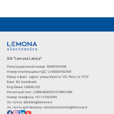
SIA "Lemona Latvija"
Регистрационный номер: 40003952958
Номер плательщика НДС: LV40003952958
Юрид. и факт. адрес: улица Краста 105, Рига, LV-1019
Банк: AS Swedbank
Код банка: HABALV22
Расчетный счет: LV89HABA0551018001906
Номер телефона: +371 67605495
Эл. почта:
atbalsts@lemona.lv
Эл. почта для бизнеса:
vairumtirdznieciba@lemona.lv