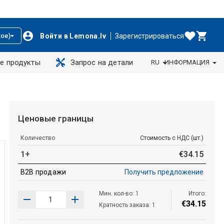
Войти в Lemona.lv
Зарегистрироваться
ое)
е продукты
Запрос на детали
RU
ИНФОРМАЦИЯ
Ценовые границы
Количество
Стоимость с НДС (шт.)
1+
€
34
.
15
B2B продажи
Получить предложение
Мин. кол-во: 1
Итого:
€
34
.
15
Кратность заказа: 1