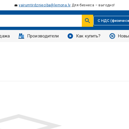
💼
vairumtirdznieciba@lemona.lv
Для бизнеса – выгодно!
С НДС (физическ
дажа
Производители
Как купить?
Новы