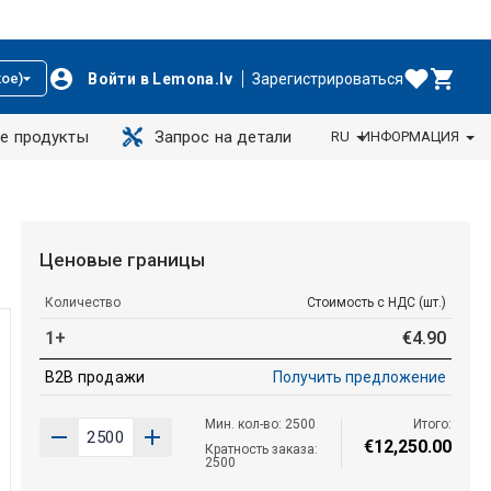
Войти в Lemona.lv
Зарегистрироваться
ое)
е продукты
Запрос на детали
RU
ИНФОРМАЦИЯ
Ценовые границы
Количество
Стоимость с НДС (шт.)
1+
€
4
.
90
B2B продажи
Получить предложение
Мин. кол-во: 2500
Итого:
€
12
,
250
.
00
Кратность заказа:
2500