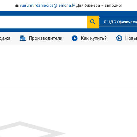
💼
vairumtirdznieciba@lemona.lv
Для бизнеса – выгодно!
С НДС (физическ
дажа
Производители
Как купить?
Новы