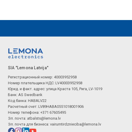
SIA "Lemona Latvija"
Регистрационный номер: 40003952958
Номер плательщика НДС: LV40003952958
Юрид. и факт. адрес: улица Краста 105, Рига, LV-1019
Банк: AS Swedbank
Код банка: HABALV22
Расчетный счет: LV89HABA0551018001906
Номер телефона: +371 67605495
Эл. почта:
atbalsts@lemona.lv
Эл. почта для бизнеса:
vairumtirdznieciba@lemona.lv