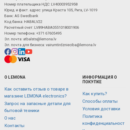
Номер плательщика НДС: LV40003952958
Юрид. и факт. адрес: улица Краста 105, Рига, LV-1019
Банк: AS Swedbank
Код банка: HABALV22
Расчетный счет: LV89HABA0551018001906
Номер телефона: +371 67605495
Эл. почта:
atbalsts@lemona.lv
Эл. почта для бизнеса:
vairumtirdznieciba@lemona.lv
О LEMONA
ИНФОРМАЦИЯ О
ПОКУПКЕ
Как оставить отзыв о товаре в
Как купить?
магазине LEMONA electronics?
Способы оплаты
Запрос на запасные детали для
Условия доставки
бытовой техники
Политика
О нас
конфиденциальност
Контакты