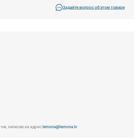
Задайте вопрос об этом товаре
том, написав на адрес
lemona@lemona.lv
.