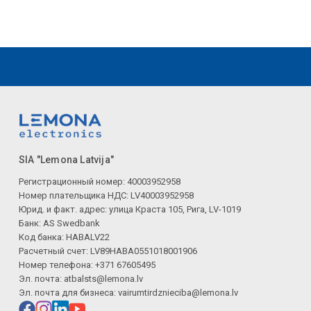
SIA "Lemona Latvija"
Регистрационный номер: 40003952958
Номер плательщика НДС: LV40003952958
Юрид. и факт. адрес: улица Краста 105, Рига, LV-1019
Банк: AS Swedbank
Код банка: HABALV22
Расчетный счет: LV89HABA0551018001906
Номер телефона: +371 67605495
Эл. почта:
atbalsts@lemona.lv
Эл. почта для бизнеса:
vairumtirdznieciba@lemona.lv