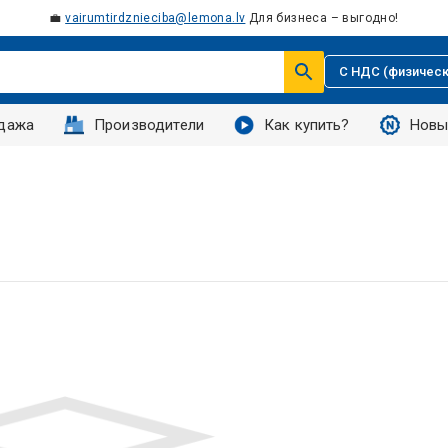
💼
vairumtirdznieciba@lemona.lv
Для бизнеса – выгодно!
С НДС (физическ
дажа
Производители
Как купить?
Новы