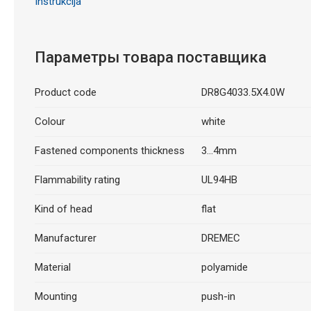
Instrukcija
Параметры товара поставщика
Product code
DR8G4033.5X4.0W
Colour
white
Fastened components thickness
3...4mm
Flammability rating
UL94HB
Kind of head
flat
Manufacturer
DREMEC
Material
polyamide
Mounting
push-in