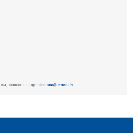
том, написав на адрес
lemona@lemona.lv
.