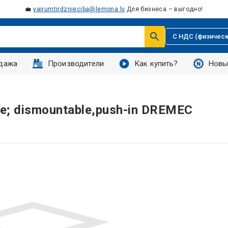
💼
vairumtirdznieciba@lemona.lv
Для бизнеса – выгодно!
С НДС (физическ
дажа
Производители
Как купить?
Новы
ite; dismountable,push-in DREMEC