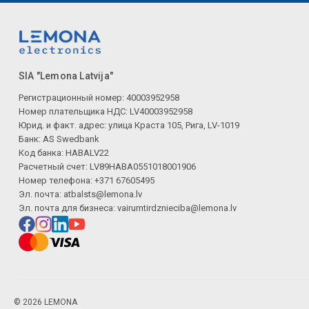
SIA "Lemona Latvija"
Регистрационный номер: 40003952958
Номер плательщика НДС: LV40003952958
Юрид. и факт. адрес: улица Краста 105, Рига, LV-1019
Банк: AS Swedbank
Код банка: HABALV22
Расчетный счет: LV89HABA0551018001906
Номер телефона: +371 67605495
Эл. почта:
atbalsts@lemona.lv
Эл. почта для бизнеса:
vairumtirdznieciba@lemona.lv
© 2026 LEMONA