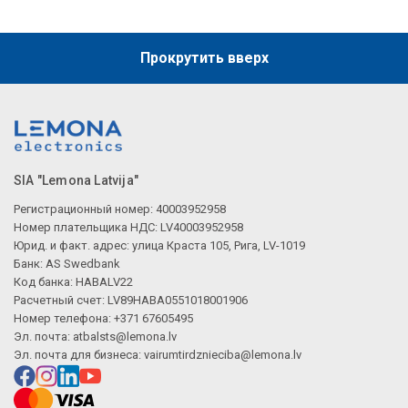
Прокрутить вверх
SIA "Lemona Latvija"
Регистрационный номер: 40003952958
Номер плательщика НДС: LV40003952958
Юрид. и факт. адрес: улица Краста 105, Рига, LV-1019
Банк: AS Swedbank
Код банка: HABALV22
Расчетный счет: LV89HABA0551018001906
Номер телефона: +371 67605495
Эл. почта:
atbalsts@lemona.lv
Эл. почта для бизнеса:
vairumtirdznieciba@lemona.lv