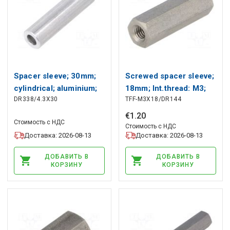
Spacer sleeve; 30mm;
Screwed spacer sleeve;
cylindrical; aluminium;
18mm; Int.thread: M3;
DR338/4.3X30
TFF-M3X18/DR144
Out.diam: 8mm DREMEC
hexagonal DREMEC
€
1
.
20
Стоимость с НДС
Стоимость с НДС
Доставка: 2026-08-13
Доставка: 2026-08-13
ДОБАВИТЬ В
ДОБАВИТЬ В
КОРЗИНУ
КОРЗИНУ