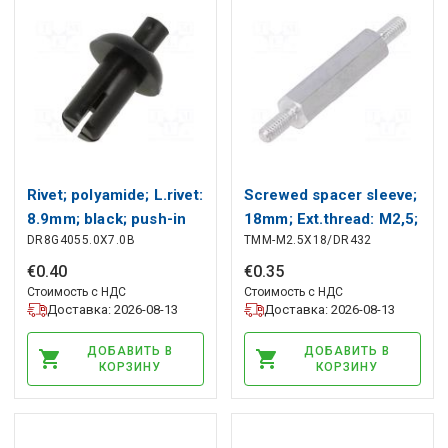
Rivet; polyamide; L.rivet:
Screwed spacer sleeve;
8.9mm; black; push-in
18mm; Ext.thread: M2,5;
DR8G4055.0X7.0B
TMM-M2.5X18/DR432
DREMEC
hexagonal DREMEC
€
0
.
40
€
0
.
35
Стоимость с НДС
Стоимость с НДС
Доставка: 2026-08-13
Доставка: 2026-08-13
ДОБАВИТЬ В
ДОБАВИТЬ В
КОРЗИНУ
КОРЗИНУ