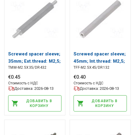
Screwed spacer sleeve;
Screwed spacer sleeve;
35mm; Ext.thread: M2,5;
45mm; Int.thread: M2,5;
TMM-M2.5X35/DR432
TFF-M2.5X45/DR132
hexagonal DREMEC
hexagonal DREMEC
€
0
.
45
€
0
.
40
Стоимость с НДС
Стоимость с НДС
Доставка: 2026-08-13
Доставка: 2026-08-13
ДОБАВИТЬ В
ДОБАВИТЬ В
КОРЗИНУ
КОРЗИНУ