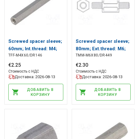
Screwed spacer sleeve;
Screwed spacer sleeve;
60mm; Int.thread: M4;
80mm; Ext.thread: M6;
TFF-M4X60/DR146
TMM-M6X80/DR449
hexagonal DREMEC
hexagonal DREMEC
€
2
.
25
€
2
.
30
Стоимость с НДС
Стоимость с НДС
Доставка: 2026-08-13
Доставка: 2026-08-13
ДОБАВИТЬ В
ДОБАВИТЬ В
КОРЗИНУ
КОРЗИНУ