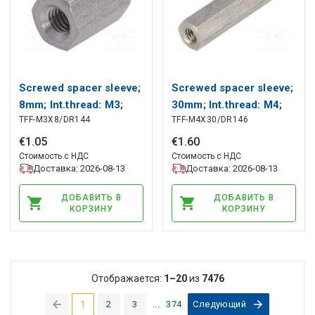
Screwed spacer sleeve;
Screwed spacer sleeve;
8mm; Int.thread: M3;
30mm; Int.thread: M4;
TFF-M3X8/DR144
TFF-M4X30/DR146
hexagonal DREMEC
hexagonal DREMEC
€
1
.
05
€
1
.
60
Стоимость с НДС
Стоимость с НДС
Доставка: 2026-08-13
Доставка: 2026-08-13
ДОБАВИТЬ В
ДОБАВИТЬ В
КОРЗИНУ
КОРЗИНУ
Отображается:
1–20
из
7476
1
2
3
...
374
Следующий
(current)