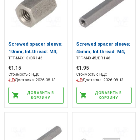
Screwed spacer sleeve;
Screwed spacer sleeve;
10mm; Int.thread: M4;
45mm; Int.thread: M4;
TFF-M4X10/DR146
TFF-M4X45/DR146
hexagonal DREMEC
hexagonal DREMEC
€
1
.
15
€
1
.
95
Стоимость с НДС
Стоимость с НДС
Доставка: 2026-08-13
Доставка: 2026-08-13
ДОБАВИТЬ В
ДОБАВИТЬ В
КОРЗИНУ
КОРЗИНУ