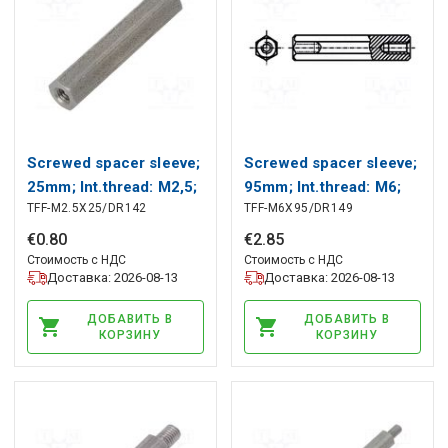
Screwed spacer sleeve;
Screwed spacer sleeve;
25mm; Int.thread: M2,5;
95mm; Int.thread: M6;
TFF-M2.5X25/DR142
TFF-M6X95/DR149
hexagonal DREMEC
hexagonal DREMEC
€
0
.
80
€
2
.
85
Стоимость с НДС
Стоимость с НДС
Доставка: 2026-08-13
Доставка: 2026-08-13
ДОБАВИТЬ В
ДОБАВИТЬ В
КОРЗИНУ
КОРЗИНУ