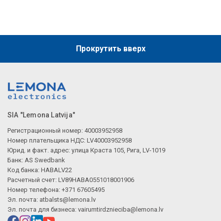
Прокрутить вверх
SIA "Lemona Latvija"
Регистрационный номер: 40003952958
Номер плательщика НДС: LV40003952958
Юрид. и факт. адрес: улица Краста 105, Рига, LV-1019
Банк: AS Swedbank
Код банка: HABALV22
Расчетный счет: LV89HABA0551018001906
Номер телефона: +371 67605495
Эл. почта:
atbalsts@lemona.lv
Эл. почта для бизнеса:
vairumtirdznieciba@lemona.lv