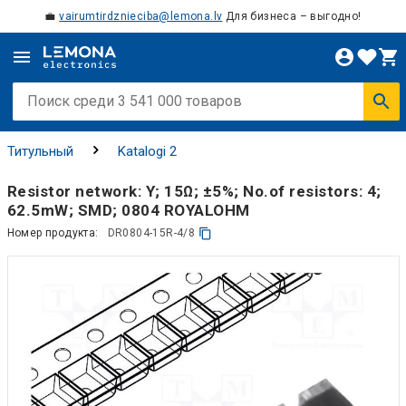
💼
vairumtirdznieciba@lemona.lv
Для бизнеса – выгодно!
Титульный
Katalogi 2
Resistor network: Y; 15Ω; ±5%; No.of resistors: 4;
62.5mW; SMD; 0804 ROYALOHM
Номер продукта:
DR0804-15R-4/8