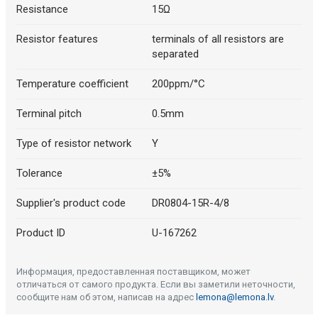
Resistance
15Ω
Resistor features
terminals of all resistors are
separated
Temperature coefficient
200ppm/°C
Terminal pitch
0.5mm
Type of resistor network
Y
Tolerance
±5%
Supplier's product code
DR0804-15R-4/8
Product ID
U-167262
Информация, предоставленная поставщиком, может
отличаться от самого продукта. Если вы заметили неточности,
сообщите нам об этом, написав на адрес
lemona@lemona.lv
.