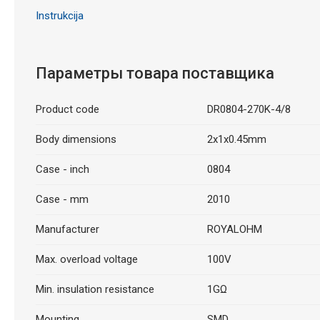
Instrukcija
Параметры товара поставщика
Product code
DR0804-270K-4/8
Body dimensions
2x1x0.45mm
Case - inch
0804
Case - mm
2010
Manufacturer
ROYALOHM
Max. overload voltage
100V
Min. insulation resistance
1GΩ
Mounting
SMD