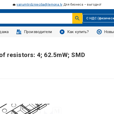
💼
vairumtirdznieciba@lemona.lv
Для бизнеса – выгодно!
С НДС (физическ
дажа
Производители
Как купить?
Новы
.of resistors: 4; 62.5mW; SMD