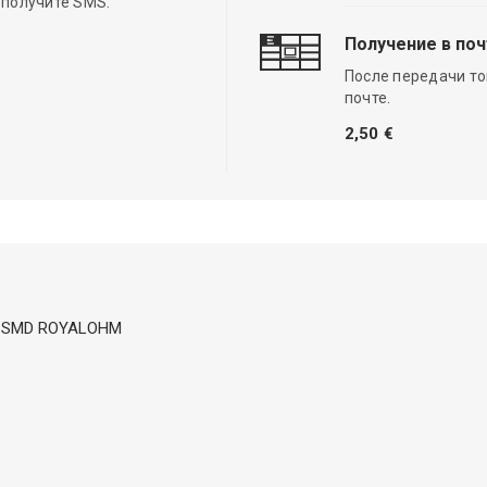
 получите SMS.
Получение в по
После передачи то
почте.
2,50 €
mW; SMD ROYALOHM