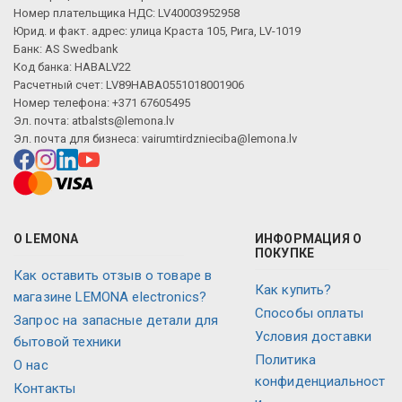
Номер плательщика НДС: LV40003952958
Юрид. и факт. адрес: улица Краста 105, Рига, LV-1019
Банк: AS Swedbank
Код банка: HABALV22
Расчетный счет: LV89HABA0551018001906
Номер телефона: +371 67605495
Эл. почта:
atbalsts@lemona.lv
Эл. почта для бизнеса:
vairumtirdznieciba@lemona.lv
О LEMONA
ИНФОРМАЦИЯ О
ПОКУПКЕ
Как оставить отзыв о товаре в
Как купить?
магазине LEMONA electronics?
Способы оплаты
Запрос на запасные детали для
Условия доставки
бытовой техники
Политика
О нас
конфиденциальност
Контакты