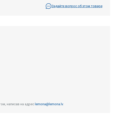
Задайте вопрос об этом товаре
том, написав на адрес
lemona@lemona.lv
.