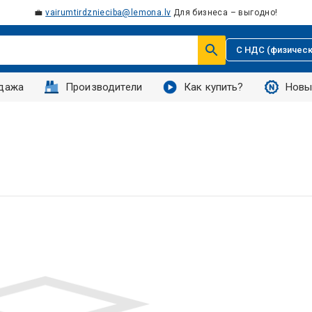
💼
vairumtirdznieciba@lemona.lv
Для бизнеса – выгодно!
С НДС (физическ
дажа
Производители
Как купить?
Новы