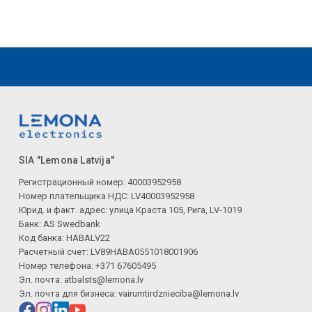
SIA "Lemona Latvija"
Регистрационный номер: 40003952958
Номер плательщика НДС: LV40003952958
Юрид. и факт. адрес: улица Краста 105, Рига, LV-1019
Банк: AS Swedbank
Код банка: HABALV22
Расчетный счет: LV89HABA0551018001906
Номер телефона: +371 67605495
Эл. почта:
atbalsts@lemona.lv
Эл. почта для бизнеса:
vairumtirdznieciba@lemona.lv