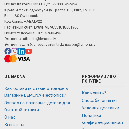
Номер плательщика НДС: LV40003952958
Юрид. и факт. адрес: улица Краста 105, Рига, LV-1019
Банк: AS Swedbank
Код банка: HABALV22
Расчетный счет: LV89HABA0551018001906
Номер телефона: +371 67605495
Эл. почта:
atbalsts@lemona.lv
Эл. почта для бизнеса:
vairumtirdznieciba@lemona.lv
О LEMONA
ИНФОРМАЦИЯ О
ПОКУПКЕ
Как оставить отзыв о товаре в
Как купить?
магазине LEMONA electronics?
Способы оплаты
Запрос на запасные детали для
Условия доставки
бытовой техники
Политика
О нас
конфиденциальност
Контакты