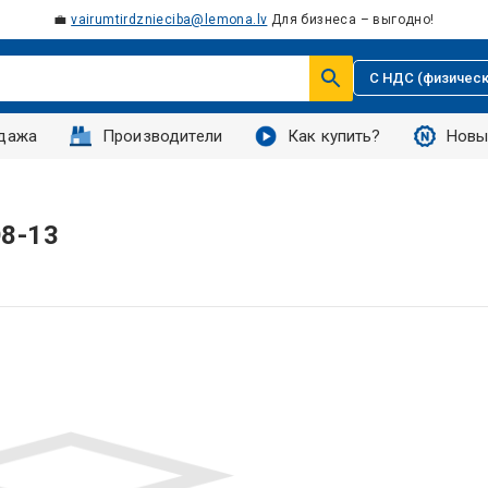
💼
vairumtirdznieciba@lemona.lv
Для бизнеса – выгодно!
С НДС (физическ
дажа
Производители
Как купить?
Новы
Ø8-13