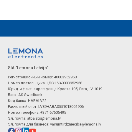
SIA "Lemona Latvija"
Регистрационный номер: 40003952958
Номер плательщика НДС: LV40003952958
Юрид. и факт. адрес: улица Краста 105, Рига, LV-1019
Банк: AS Swedbank
Код банка: HABALV22
Расчетный счет: LV89HABA0551018001906
Номер телефона: +371 67605495
Эл. почта:
atbalsts@lemona.lv
Эл. почта для бизнеса:
vairumtirdznieciba@lemona.lv