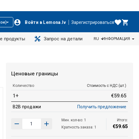
Войти в Lemona.lv
Зарегистрироваться
ое)
е продукты
Запрос на детали
RU
ИНФОРМАЦИЯ
Ценовые границы
Количество
Стоимость с НДС (шт.)
1+
€
59
.
65
B2B продажи
Получить предложение
Мин. кол-во: 1
Итого:
€
59
.
65
Кратность заказа: 1