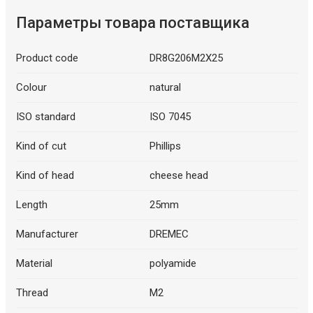
Параметры товара поставщика
Product code
DR8G206M2X25
Colour
natural
ISO standard
ISO 7045
Kind of cut
Phillips
Kind of head
cheese head
Length
25mm
Manufacturer
DREMEC
Material
polyamide
Thread
M2