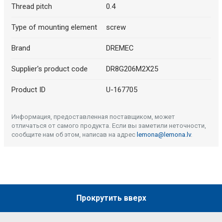
Thread pitch
0.4
Type of mounting element
screw
Brand
DREMEC
Supplier's product code
DR8G206M2X25
Product ID
U-167705
Информация, предоставленная поставщиком, может
отличаться от самого продукта. Если вы заметили неточности,
сообщите нам об этом, написав на адрес
lemona@lemona.lv
.
Прокрутить вверх