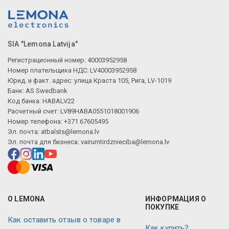
SIA "Lemona Latvija"
Регистрационный номер: 40003952958
Номер плательщика НДС: LV40003952958
Юрид. и факт. адрес: улица Краста 105, Рига, LV-1019
Банк: AS Swedbank
Код банка: HABALV22
Расчетный счет: LV89HABA0551018001906
Номер телефона: +371 67605495
Эл. почта:
atbalsts@lemona.lv
Эл. почта для бизнеса:
vairumtirdznieciba@lemona.lv
О LEMONA
ИНФОРМАЦИЯ О
ПОКУПКЕ
Как оставить отзыв о товаре в
Как купить?