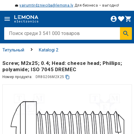
💼
vairumtirdznieciba@lemona.lv
Для бизнеса – выгодно!
Титульный
Katalogi 2
Screw; M2x25; 0.4; Head: cheese head; Phillips;
polyamide; ISO 7045 DREMEC
Номер продукта:
DR8G206M2X25