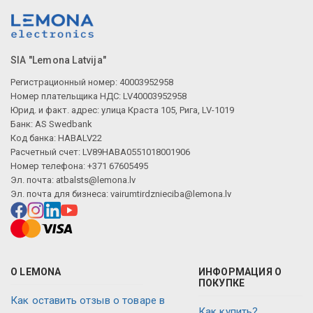
SIA "Lemona Latvija"
Регистрационный номер: 40003952958
Номер плательщика НДС: LV40003952958
Юрид. и факт. адрес: улица Краста 105, Рига, LV-1019
Банк: AS Swedbank
Код банка: HABALV22
Расчетный счет: LV89HABA0551018001906
Номер телефона: +371 67605495
Эл. почта:
atbalsts@lemona.lv
Эл. почта для бизнеса:
vairumtirdznieciba@lemona.lv
О LEMONA
ИНФОРМАЦИЯ О
ПОКУПКЕ
Как оставить отзыв о товаре в
Как купить?