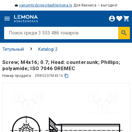
💼
vairumtirdznieciba@lemona.lv
Для бизнеса – выгодно!
Титульный
Katalogi 2
Screw; M4x16; 0.7; Head: countersunk; Phillips;
polyamide; ISO 7046 DREMEC
Номер продукта:
DR8G207M4X16