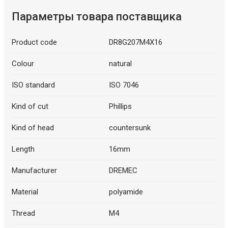
Параметры товара поставщика
Product code
DR8G207M4X16
Colour
natural
ISO standard
ISO 7046
Kind of cut
Phillips
Kind of head
countersunk
Length
16mm
Manufacturer
DREMEC
Material
polyamide
Thread
M4