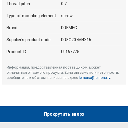
Thread pitch
0.7
Type of mounting element
screw
Brand
DREMEC
Supplier's product code
DR8G207M4X16
Product ID
U-167775
Информация, предоставленная поставщиком, может
отличаться от самого продукта. Если вы заметили неточности,
сообщите нам об этом, написав на адрес
lemona@lemona.lv
.
Прокрутить вверх