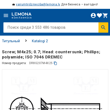
💼
vairumtirdznieciba@lemona.lv
Для бизнеса – выгодно!
Титульный
Katalogi 2
Screw; M4x25; 0.7; Head: countersunk; Phillips;
polyamide; ISO 7046 DREMEC
Номер продукта:
DR8G207M4X25