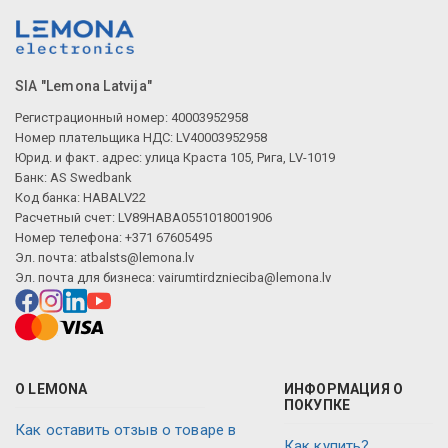
SIA "Lemona Latvija"
Регистрационный номер: 40003952958
Номер плательщика НДС: LV40003952958
Юрид. и факт. адрес: улица Краста 105, Рига, LV-1019
Банк: AS Swedbank
Код банка: HABALV22
Расчетный счет: LV89HABA0551018001906
Номер телефона: +371 67605495
Эл. почта:
atbalsts@lemona.lv
Эл. почта для бизнеса:
vairumtirdznieciba@lemona.lv
О LEMONA
ИНФОРМАЦИЯ О
ПОКУПКЕ
Как оставить отзыв о товаре в
Как купить?