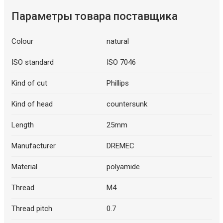
Параметры товара поставщика
Colour
natural
ISO standard
ISO 7046
Kind of cut
Phillips
Kind of head
countersunk
Length
25mm
Manufacturer
DREMEC
Material
polyamide
Thread
M4
Thread pitch
0.7