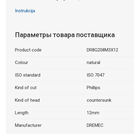
Instrukcija
Параметры товара поставщика
Product code
DR8G208M3X12
Colour
natural
ISO standard
ISO 7047
Kind of cut
Phillips
Kind of head
countersunk
Length
12mm
Manufacturer
DREMEC