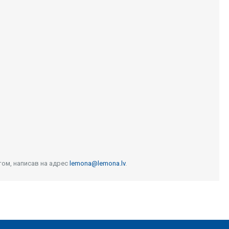
том, написав на адрес
lemona@lemona.lv
.