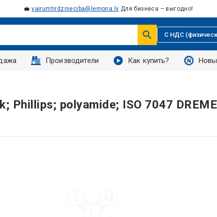
💼
vairumtirdznieciba@lemona.lv
Для бизнеса – выгодно!
С НДС (физическ
дажа
Производители
Как купить?
Новы
k; Phillips; polyamide; ISO 7047 DREM