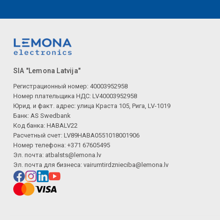
SIA "Lemona Latvija"
Регистрационный номер: 40003952958
Номер плательщика НДС: LV40003952958
Юрид. и факт. адрес: улица Краста 105, Рига, LV-1019
Банк: AS Swedbank
Код банка: HABALV22
Расчетный счет: LV89HABA0551018001906
Номер телефона: +371 67605495
Эл. почта:
atbalsts@lemona.lv
Эл. почта для бизнеса:
vairumtirdznieciba@lemona.lv