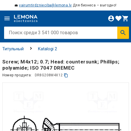
💼
vairumtirdznieciba@lemona.lv
Для бизнеса – выгодно!
Титульный
Katalogi 2
Screw; M4x12; 0.7; Head: countersunk; Phillips;
polyamide; ISO 7047 DREMEC
Номер продукта:
DR8G208M4X12