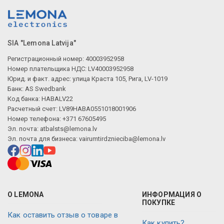
SIA "Lemona Latvija"
Регистрационный номер: 40003952958
Номер плательщика НДС: LV40003952958
Юрид. и факт. адрес: улица Краста 105, Рига, LV-1019
Банк: AS Swedbank
Код банка: HABALV22
Расчетный счет: LV89HABA0551018001906
Номер телефона: +371 67605495
Эл. почта:
atbalsts@lemona.lv
Эл. почта для бизнеса:
vairumtirdznieciba@lemona.lv
О LEMONA
ИНФОРМАЦИЯ О
ПОКУПКЕ
Как оставить отзыв о товаре в
Как купить?