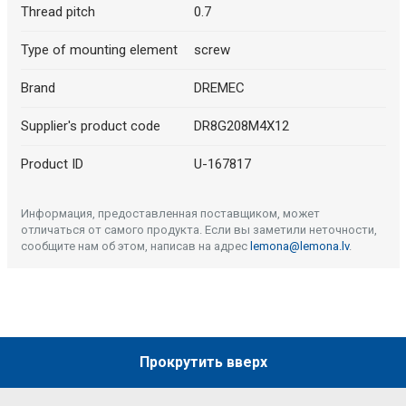
Thread pitch
0.7
Type of mounting element
screw
Brand
DREMEC
Supplier's product code
DR8G208M4X12
Product ID
U-167817
Информация, предоставленная поставщиком, может
отличаться от самого продукта. Если вы заметили неточности,
сообщите нам об этом, написав на адрес
lemona@lemona.lv
.
Прокрутить вверх