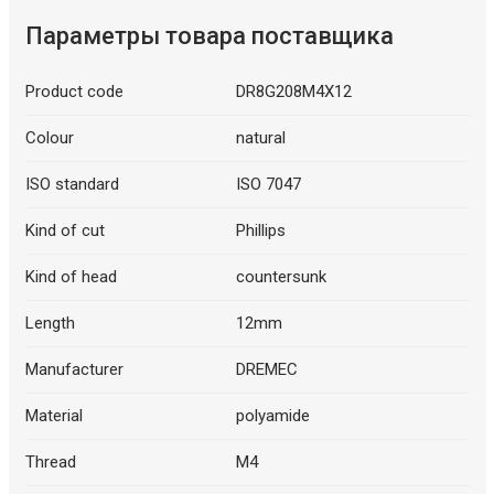
Параметры товара поставщика
Product code
DR8G208M4X12
Colour
natural
ISO standard
ISO 7047
Kind of cut
Phillips
Kind of head
countersunk
Length
12mm
Manufacturer
DREMEC
Material
polyamide
Thread
M4