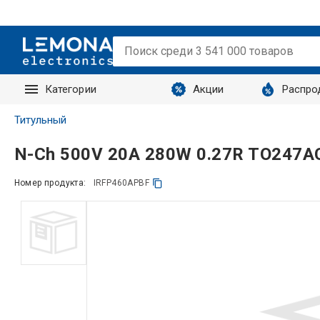
Категории
Акции
Распро
Запросы
Титульный
N-Ch 500V 20A 280W 0.27R TO247A
Номер продукта:
IRFP460APBF