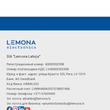
SIA "Lemona Latvija"
Регистрационный номер: 40003952958
Номер плательщика НДС: LV40003952958
Юрид. и факт. адрес: улица Краста 105, Рига, LV-1019
Банк: AS Swedbank
Код банка: HABALV22
Расчетный счет: LV89HABA0551018001906
Номер телефона: +371 67605495
Эл. почта:
atbalsts@lemona.lv
Эл. почта для бизнеса:
vairumtirdznieciba@lemona.lv