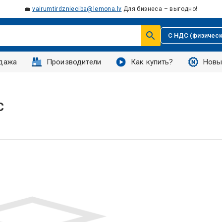
💼
vairumtirdznieciba@lemona.lv
Для бизнеса – выгодно!
С НДС (физическ
дажа
Производители
Как купить?
Новы
C