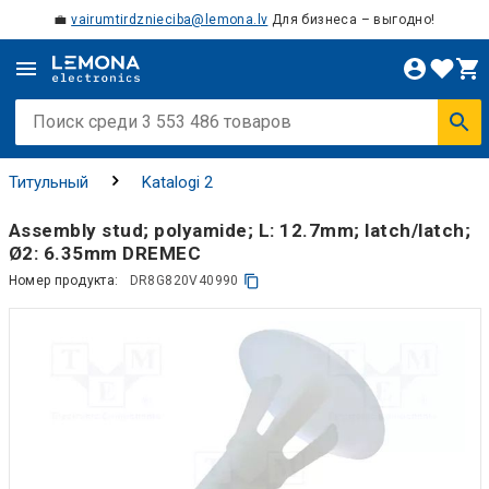
💼
vairumtirdznieciba@lemona.lv
Для бизнеса – выгодно!
Титульный
Katalogi 2
Assembly stud; polyamide; L: 12.7mm; latch/latch;
Ø2: 6.35mm DREMEC
Номер продукта:
DR8G820V40990