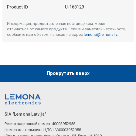
Product ID
U-168129
Информация, предоставленная поставщиком, может
отличаться от самого продукта. Если вы заметили неточности,
сообщите нам об этом, написав на адрес
lemona@lemona.lv
.
Прокрутить вверх
SIA "Lemona Latvija"
Регистрационный номер: 40003952958
Номер плательщика НДС: LV40003952958
Юрид. и факт. адрес: улица Краста 105, Рига, LV-1019