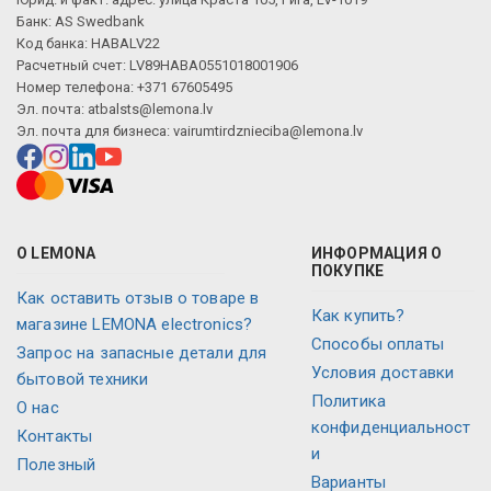
Банк: AS Swedbank
Код банка: HABALV22
Расчетный счет: LV89HABA0551018001906
Номер телефона: +371 67605495
Эл. почта:
atbalsts@lemona.lv
Эл. почта для бизнеса:
vairumtirdznieciba@lemona.lv
О LEMONA
ИНФОРМАЦИЯ О
ПОКУПКЕ
Как оставить отзыв о товаре в
Как купить?
магазине LEMONA electronics?
Способы оплаты
Запрос на запасные детали для
Условия доставки
бытовой техники
Политика
О нас
конфиденциальност
Контакты
и
Полезный
Варианты