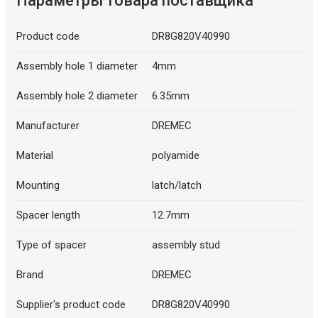
Параметры товара поставщика
Product code
DR8G820V40990
Assembly hole 1 diameter
4mm
Assembly hole 2 diameter
6.35mm
Manufacturer
DREMEC
Material
polyamide
Mounting
latch/latch
Spacer length
12.7mm
Type of spacer
assembly stud
Brand
DREMEC
Supplier's product code
DR8G820V40990