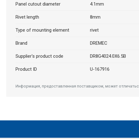
Panel cutout diameter
4.1mm
Rivet length
8mm
Type of mounting element
rivet
Brand
DREMEC
Supplier's product code
DR8G4024.0X6.5B
Product ID
U-167916
Информация, предоставленная поставщиком, может отличаться 