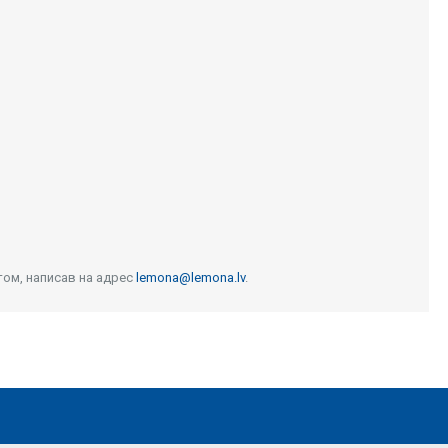
том, написав на адрес
lemona@lemona.lv
.