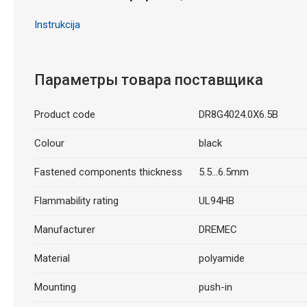
Instrukcija
Параметры товара поставщика
Product code
DR8G4024.0X6.5B
Colour
black
Fastened components thickness
5.5...6.5mm
Flammability rating
UL94HB
Manufacturer
DREMEC
Material
polyamide
Mounting
push-in