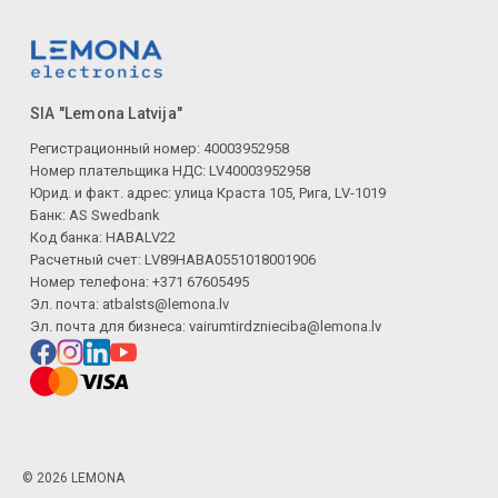
SIA "Lemona Latvija"
Регистрационный номер: 40003952958
Номер плательщика НДС: LV40003952958
Юрид. и факт. адрес: улица Краста 105, Рига, LV-1019
Банк: AS Swedbank
Код банка: HABALV22
Расчетный счет: LV89HABA0551018001906
Номер телефона: +371 67605495
Эл. почта:
atbalsts@lemona.lv
Эл. почта для бизнеса:
vairumtirdznieciba@lemona.lv
© 2026 LEMONA