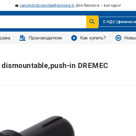
💼
vairumtirdznieciba@lemona.lv
Для бизнеса – выгодно!
С НДС (физическ
дажа
Производители
Как купить?
Новы
k; dismountable,push-in DREMEC