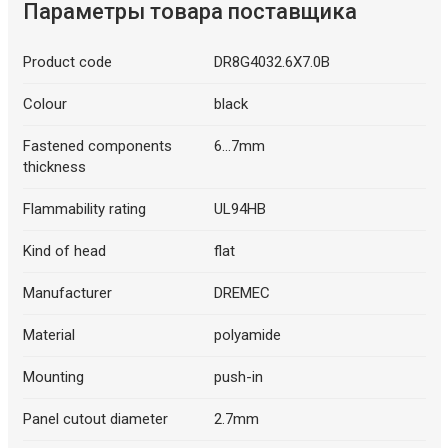
Параметры товара поставщика
Product code
DR8G4032.6X7.0B
Colour
black
Fastened components
6...7mm
thickness
Flammability rating
UL94HB
Kind of head
flat
Manufacturer
DREMEC
Material
polyamide
Mounting
push-in
Panel cutout diameter
2.7mm