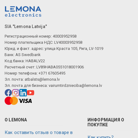
SIA "Lemona Latvija"
Регистрационный номер: 40003952958
Номер плательщика НДС: LV40003952958
Юрид. и факт. адрес: улица Краста 105, Рига, LV-1019
Банк: AS Swedbank
Код банка: HABALV22
Расчетный счет: LV89HABA0551018001906
Номер телефона: +371 67605495
Эл. почта:
atbalsts@lemona.lv
Эл. почта для бизнеса:
vairumtirdznieciba@lemona.lv
О LEMONA
ИНФОРМАЦИЯ О
ПОКУПКЕ
Как оставить отзыв о товаре в
Как купить?