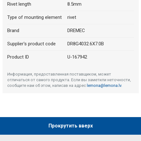
Rivet length
8.5mm
Type of mounting element
rivet
Brand
DREMEC
Supplier's product code
DR8G4032.6X7.0B
Product ID
U-167942
Информация, предоставленная поставщиком, может
отличаться от самого продукта. Если вы заметили неточности,
сообщите нам об этом, написав на адрес
lemona@lemona.lv
.
Прокрутить вверх