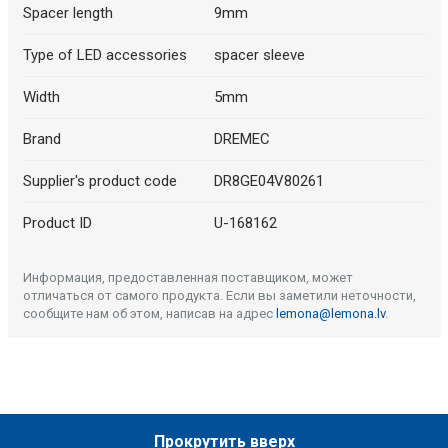
Spacer length
9mm
Type of LED accessories
spacer sleeve
Width
5mm
Brand
DREMEC
Supplier's product code
DR8GE04V80261
Product ID
U-168162
Информация, предоставленная поставщиком, может
отличаться от самого продукта. Если вы заметили неточности,
сообщите нам об этом, написав на адрес
lemona@lemona.lv
.
Прокрутить вверх