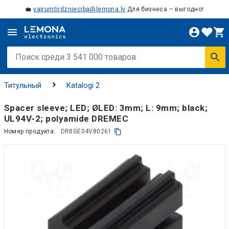
💼
vairumtirdznieciba@lemona.lv
Для бизнеса – выгодно!
Титульный
Katalogi 2
Spacer sleeve; LED; ØLED: 3mm; L: 9mm; black;
UL94V-2; polyamide DREMEC
Номер продукта:
DR8GE04V80261