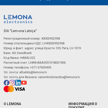
SIA "Lemona Latvija"
Регистрационный номер: 40003952958
Номер плательщика НДС: LV40003952958
Юрид. и факт. адрес: улица Краста 105, Рига, LV-1019
Банк: AS Swedbank
Код банка: HABALV22
Расчетный счет: LV89HABA0551018001906
Номер телефона: +371 67605495
Эл. почта:
atbalsts@lemona.lv
Эл. почта для бизнеса:
vairumtirdznieciba@lemona.lv
О LEMONA
ИНФОРМАЦИЯ О
ПОКУПКЕ