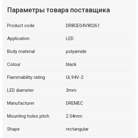
Параметры товара поставщика
Product code
DR8GE04V80261
Application
LED
Body material
polyamide
Colour
black
Flammability rating
UL94V-2
LED diameter
3mm
Manufacturer
DREMEC
Mounting holes pitch
2.54mm
Shape
rectangular