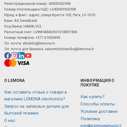
Регистрационный номер: 40003952958
Номер плательщика НДС: LV40003952958
Юрид. и факт. адрес: улица Краста 105, Рига, LV-1019
Банк: AS Swedbank
Код банка: HABALV22
Расчетный счет: LV89HABA0551018001906
Номер телефона: +371 67605495
Эл. почта:
atbalsts@lemona.lv
Эл. почта для бизнеса:
vairumtirdznieciba@lemona.lv
О LEMONA
ИНФОРМАЦИЯ О
ПОКУПКЕ
Как оставить отзыв о товаре в
Как купить?
магазине LEMONA electronics?
Способы оплаты
Запрос на запасные детали для
Условия доставки
бытовой техники
Политика
О нас
конфиденциальност