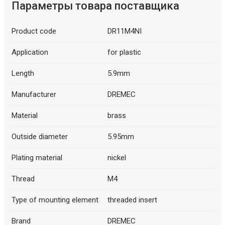
Параметры товара поставщика
Product code
DR11M4NI
Application
for plastic
Length
5.9mm
Manufacturer
DREMEC
Material
brass
Outside diameter
5.95mm
Plating material
nickel
Thread
M4
Type of mounting element
threaded insert
Brand
DREMEC