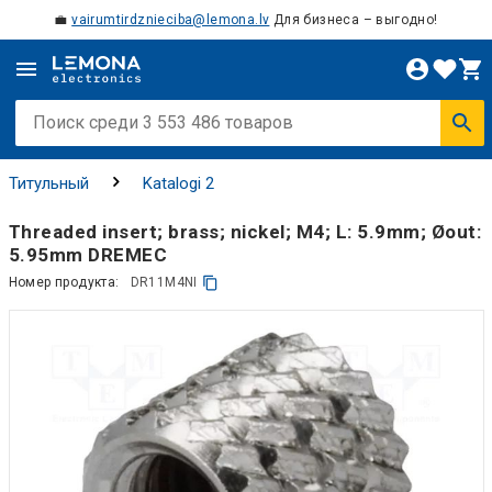
💼
vairumtirdznieciba@lemona.lv
Для бизнеса – выгодно!
Титульный
Katalogi 2
Threaded insert; brass; nickel; M4; L: 5.9mm; Øout:
5.95mm DREMEC
Номер продукта:
DR11M4NI