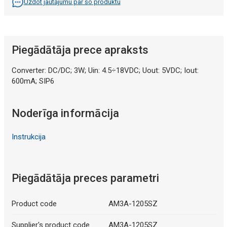
Uzdot jautājumu par šo produktu
Piegādātāja prece apraksts
Converter: DC/DC; 3W; Uin: 4.5÷18VDC; Uout: 5VDC; Iout:
600mA; SIP6
Noderīga informācija
Instrukcija
Piegādātāja preces parametri
Product code
AM3A-1205SZ
Supplier's product code
AM3A-1205SZ