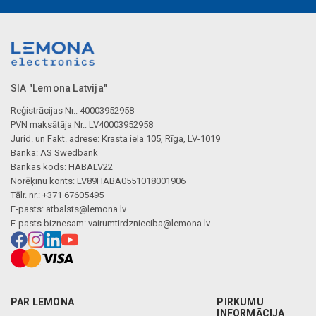
SIA "Lemona Latvija"
Reģistrācijas Nr.: 40003952958
PVN maksātāja Nr.: LV40003952958
Jurid. un Fakt. adrese: Krasta iela 105, Rīga, LV-1019
Banka: AS Swedbank
Bankas kods: HABALV22
Norēķinu konts: LV89HABA0551018001906
Tālr. nr.: +371 67605495
E-pasts:
atbalsts@lemona.lv
E-pasts biznesam:
vairumtirdznieciba@lemona.lv
PAR LEMONA
PIRKUMU
INFORMĀCIJA