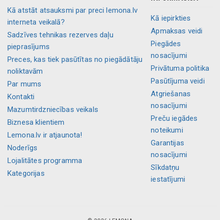
Kā atstāt atsauksmi par preci lemona.lv
Kā iepirkties
interneta veikalā?
Apmaksas veidi
Sadzīves tehnikas rezerves daļu
Piegādes
pieprasījums
nosacījumi
Preces, kas tiek pasūtītas no piegādātāju
Privātuma politika
noliktavām
Pasūtījuma veidi
Par mums
Atgriešanas
Kontakti
nosacījumi
Mazumtirdzniecības veikals
Preču iegādes
Biznesa klientiem
noteikumi
Lemona.lv ir atjaunota!
Garantijas
Noderīgs
nosacījumi
Lojalitātes programma
Sīkdatņu
Kategorijas
iestatījumi