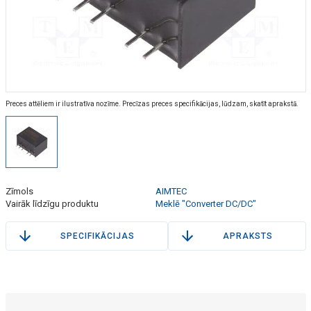
Preces attēliem ir ilustratīva nozīme. Precīzas preces specifikācijas, lūdzam, skatīt aprakstā.
Zīmols
AIMTEC
Vairāk līdzīgu produktu
Meklē "Converter DC/DC"
SPECIFIKĀCIJAS
APRAKSTS