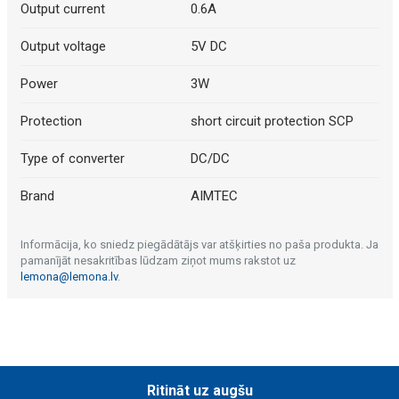
Output current
0.6A
Output voltage
5V DC
Power
3W
Protection
short circuit protection SCP
Type of converter
DC/DC
Brand
AIMTEC
Informācija, ko sniedz piegādātājs var atšķirties no paša produkta. Ja
pamanījāt nesakritības lūdzam ziņot mums rakstot uz
lemona@lemona.lv
.
Ritināt uz augšu