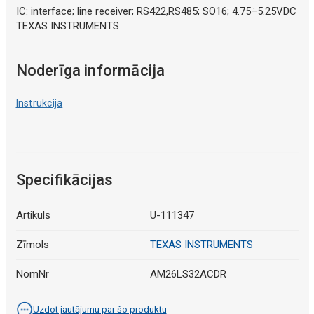
IC: interface; line receiver; RS422,RS485; SO16; 4.75÷5.25VDC
TEXAS INSTRUMENTS
Noderīga informācija
Instrukcija
Specifikācijas
Artikuls
U-111347
Zīmols
TEXAS INSTRUMENTS
NomNr
AM26LS32ACDR
Uzdot jautājumu par šo produktu