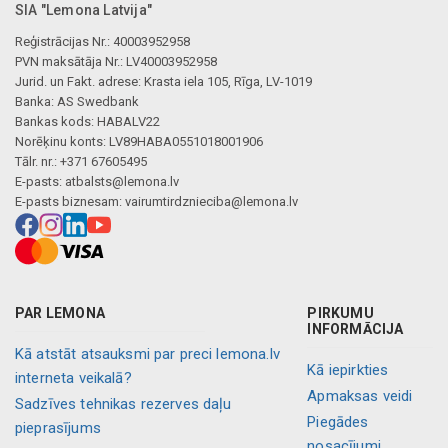
SIA "Lemona Latvija"
Reģistrācijas Nr.: 40003952958
PVN maksātāja Nr.: LV40003952958
Jurid. un Fakt. adrese: Krasta iela 105, Rīga, LV-1019
Banka: AS Swedbank
Bankas kods: HABALV22
Norēķinu konts: LV89HABA0551018001906
Tālr. nr.: +371 67605495
E-pasts:
atbalsts@lemona.lv
E-pasts biznesam:
vairumtirdznieciba@lemona.lv
PAR LEMONA
PIRKUMU
INFORMĀCIJA
Kā atstāt atsauksmi par preci lemona.lv
Kā iepirkties
interneta veikalā?
Apmaksas veidi
Sadzīves tehnikas rezerves daļu
Piegādes
pieprasījums
nosacījumi