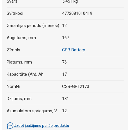
Svars
5.451 kg.
Svītrkodi
4772081010419
Garantijas periods (mēneši)
12
Augstums, mm
167
Zīmols
CSB Battery
Platums, mm
76
Kapacitāte (Ah), Ah
17
NomNr
CSB-GP12170
Dziļums, mm
181
Akumulatora spriegums, V
12
Uzdot jautājumu par šo produktu