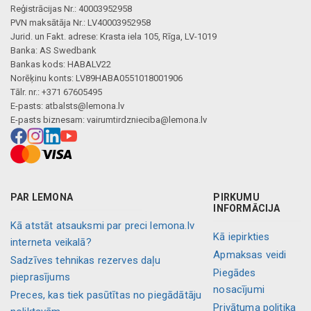
Reģistrācijas Nr.: 40003952958
PVN maksātāja Nr.: LV40003952958
Jurid. un Fakt. adrese: Krasta iela 105, Rīga, LV-1019
Banka: AS Swedbank
Bankas kods: HABALV22
Norēķinu konts: LV89HABA0551018001906
Tālr. nr.: +371 67605495
E-pasts:
atbalsts@lemona.lv
E-pasts biznesam:
vairumtirdznieciba@lemona.lv
PAR LEMONA
PIRKUMU
INFORMĀCIJA
Kā atstāt atsauksmi par preci lemona.lv
Kā iepirkties
interneta veikalā?
Apmaksas veidi
Sadzīves tehnikas rezerves daļu
Piegādes
pieprasījums
nosacījumi
Preces, kas tiek pasūtītas no piegādātāju
Privātuma politika