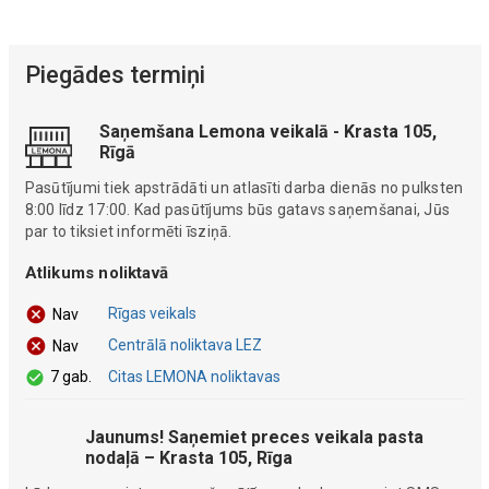
Piegādes termiņi
Saņemšana Lemona veikalā - Krasta 105,
Rīgā
Pasūtījumi tiek apstrādāti un atlasīti darba dienās no pulksten
8:00 līdz 17:00. Kad pasūtījums būs gatavs saņemšanai, Jūs
par to tiksiet informēti īsziņā.
Atlikums noliktavā
Rīgas veikals
Nav
Centrālā noliktava LEZ
Nav
7 gab.
Citas LEMONA noliktavas
Jaunums! Saņemiet preces veikala pasta
nodaļā – Krasta 105, Rīga