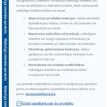
Mākslīgā intelekta apraksts
Šis apraksts ir izveidots, izmantojot mākslīgo intelektu (AI),
un tas var atšķirties no faktiskā produkta. Bieži sastopamās
mākslīgā intelekta kļūdas var ietvert:
Neprecīzas produkta funkcijas:
dažas tehniskās
specifikācijas, krāsas, izmēri vai citi parametri var
būt neprecīzi vai izlaisti.
Nepareiza saderības informācija:
mākslīgais
intelekts var sniegt nepareizu informāciju par
Mākslīgā intelekta apraksts
produktu saderību ar citām ierīcēm vai sistēmām.
Pārmērīgi optimistiskas funkcijas:
dažos
gadījumos var tikt nodrošinātas funkcijas, kuru
produkts iš īsti nav.
Nosaukuma vai modeļa neatbilstības:
mākslīgais intelekts var maldināt produkta
nosaukumu vai modeli.
Ja pamanāt neatbilstības vai jums ir jautājumi par aprakstu,
M
ā
k
s
l
ī
g
ā
i
n
t
e
l
e
k
t
a
a
p
r
a
k
s
t
s
pirms produkta iegādes sazinieties ar mums rakstot uz e-
pastu:
aprasymai@lemona.lt
.
Uzdot jautājumu par šo produktu