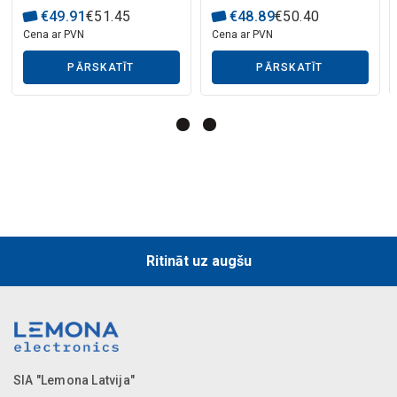
€
49
.
91
€
51
.
45
€
48
.
89
€
50
.
40
Cena ar PVN
Cena ar PVN
Mākslīgā intelekta apraksts
PĀRSKATĪT
PĀRSKATĪT
Ritināt uz augšu
SIA "Lemona Latvija"