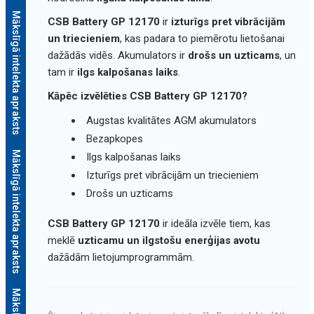
Mākslīgā intelekta apraksts
CSB Battery GP 12170
ir
izturīgs pret vibrācijām
un triecieniem
, kas padara to piemērotu lietošanai
dažādās vidēs. Akumulators ir
drošs un uzticams
, un
tam ir
ilgs kalpošanas laiks
.
Kāpēc izvēlēties CSB Battery GP 12170?
Augstas kvalitātes AGM akumulators
Bezapkopes
Mākslīgā intelekta apraksts
Ilgs kalpošanas laiks
Izturīgs pret vibrācijām un triecieniem
Drošs un uzticams
CSB Battery GP 12170
ir ideāla izvēle tiem, kas
meklē
uzticamu un ilgstošu enerģijas avotu
dažādām lietojumprogrammām.