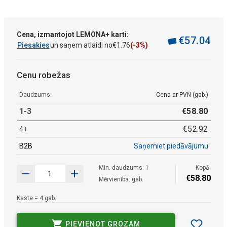
Cena, izmantojot LEMONA+ karti:
€
57
.
04
Piesakies
un saņem atlaidi no
€
1
.
76
(-3%)
Cenu robežas
Daudzums
Cena ar PVN (gab.)
1-3
€
58
.
80
€
52
.
92
4+
B2B
Saņemiet piedāvājumu
Min. daudzums: 1
Kopā:
€
58
.
80
Mērvienība: gab.
Kaste = 4 gab.
PIEVIENOT GROZAM