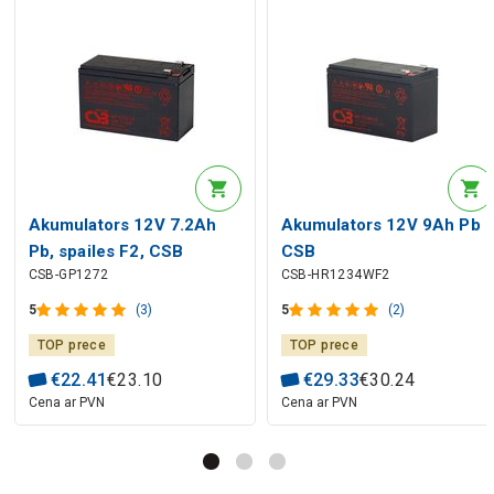
Akumulators 12V 7.2Ah
Akumulators 12V 9Ah Pb
Pb, spailes F2, CSB
CSB
CSB-GP1272
CSB-HR1234WF2
5
(3)
5
(2)
TOP prece
TOP prece
€
22
.
41
€
23
.
10
€
29
.
33
€
30
.
24
Cena ar PVN
Cena ar PVN