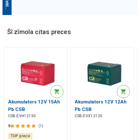
Šī zīmola citas preces
Mākslīgā intelekta apraksts
Mākslīgā intelekta apraksts
Akumulators 12V 15Ah
Akumulators 12V 12Ah
Pb CSB
Pb CSB
CSB-EVH12150
CSB-EVX12120
5
(1)
TOP prece