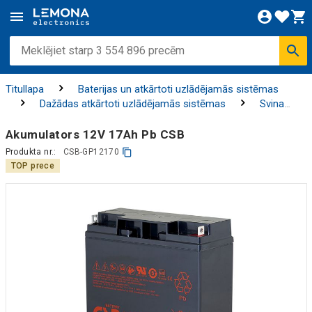
Titullapa
Baterijas un atkārtoti uzlādējamās sistēmas
Dažādas atkārtoti uzlādējamās sistēmas
Svina
skābes akumulatori
AGM akumulatori rezerves
elektroenerģijas avotam
Akumulators 12V 17Ah Pb CSB
Produkta nr.:
CSB-GP12170
TOP prece