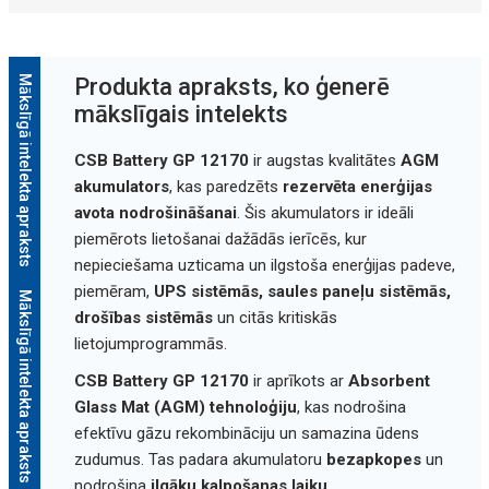
Mākslīgā intelekta apraksts
Produkta apraksts, ko ģenerē
mākslīgais intelekts
CSB Battery GP 12170
ir augstas kvalitātes
AGM
akumulators
, kas paredzēts
rezervēta enerģijas
avota nodrošināšanai
. Šis akumulators ir ideāli
piemērots lietošanai dažādās ierīcēs, kur
nepieciešama uzticama un ilgstoša enerģijas padeve,
piemēram,
UPS sistēmās, saules paneļu sistēmās,
Mākslīgā intelekta apraksts
drošības sistēmās
un citās kritiskās
lietojumprogrammās.
CSB Battery GP 12170
ir aprīkots ar
Absorbent
Glass Mat (AGM) tehnoloģiju
, kas nodrošina
efektīvu gāzu rekombināciju un samazina ūdens
zudumus. Tas padara akumulatoru
bezapkopes
un
nodrošina
ilgāku kalpošanas laiku
.