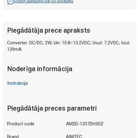
Uzdot jautājumu par šo produktu
Piegādātāja prece apraksts
Converter: DC/DC; 2W; Uin: 10.8÷13.2VDC; Uout: 7.2VDC; Iout:
139mA
Noderīga informācija
Instrukcija
Piegādātāja preces parametri
Product code
AM2D-1207DH30Z
Brand
AIMTEC