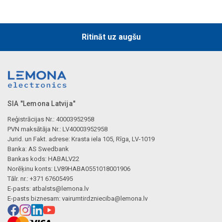
Ritināt uz augšu
SIA "Lemona Latvija"
Reģistrācijas Nr.: 40003952958
PVN maksātāja Nr.: LV40003952958
Jurid. un Fakt. adrese: Krasta iela 105, Rīga, LV-1019
Banka: AS Swedbank
Bankas kods: HABALV22
Norēķinu konts: LV89HABA0551018001906
Tālr. nr.: +371 67605495
E-pasts:
atbalsts@lemona.lv
E-pasts biznesam:
vairumtirdznieciba@lemona.lv