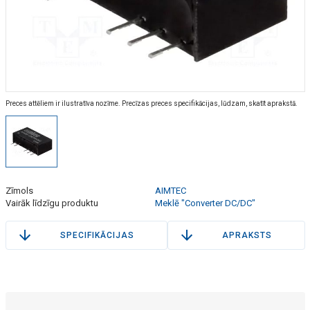
Preces attēliem ir ilustratīva nozīme. Precīzas preces specifikācijas, lūdzam, skatīt aprakstā.
Zīmols
AIMTEC
Vairāk līdzīgu produktu
Meklē "Converter DC/DC"
SPECIFIKĀCIJAS
APRAKSTS