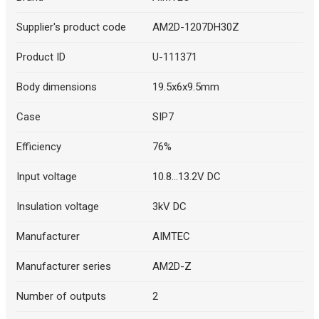
Supplier's product code
AM2D-1207DH30Z
Product ID
U-111371
Body dimensions
19.5x6x9.5mm
Case
SIP7
Efficiency
76%
Input voltage
10.8...13.2V DC
Insulation voltage
3kV DC
Manufacturer
AIMTEC
Manufacturer series
AM2D-Z
Number of outputs
2