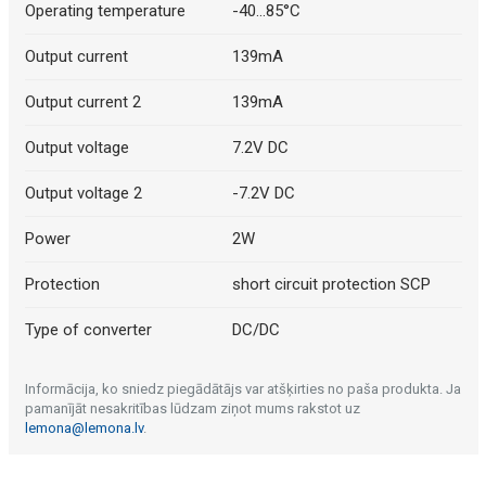
Operating temperature
-40...85°C
Output current
139mA
Output current 2
139mA
Output voltage
7.2V DC
Output voltage 2
-7.2V DC
Power
2W
Protection
short circuit protection SCP
Type of converter
DC/DC
Informācija, ko sniedz piegādātājs var atšķirties no paša produkta. Ja
pamanījāt nesakritības lūdzam ziņot mums rakstot uz
lemona@lemona.lv
.