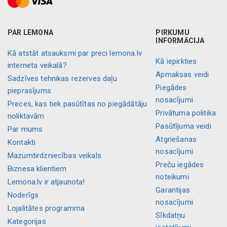
PAR LEMONA
PIRKUMU
INFORMĀCIJA
Kā atstāt atsauksmi par preci lemona.lv
Kā iepirkties
interneta veikalā?
Apmaksas veidi
Sadzīves tehnikas rezerves daļu
Piegādes
pieprasījums
nosacījumi
Preces, kas tiek pasūtītas no piegādātāju
Privātuma politika
noliktavām
Pasūtījuma veidi
Par mums
Atgriešanas
Kontakti
nosacījumi
Mazumtirdzniecības veikals
Preču iegādes
Biznesa klientiem
noteikumi
Lemona.lv ir atjaunota!
Garantijas
Noderīgs
nosacījumi
Lojalitātes programma
Sīkdatņu
Kategorijas