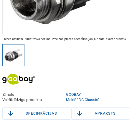
Preces attēliem ir ilustratīva nozīme. Precīzas preces specifikācijas, lūdzam, skatīt aprakstā.
Zīmols
GOOBAY
Vairāk līdzīgu produktu
Meklē "DC Chassis"
SPECIFIKĀCIJAS
APRAKSTS