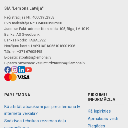
SIA "Lemona Latvija"
Reģistrācijas Nr.: 40003952958
PVN maksātāja Nr.: LV40003952958
Jurid. un Fakt. adrese: Krasta iela 105, Rīga, LV-1019
Banka: AS Swedbank
Bankas kods: HABALV22
Norēķinu konts: LV89HABA0551018001906
Tālr. nr.: +371 67605495
E-pasts:
atbalsts@lemona.lv
E-pasts biznesam:
vairumtirdznieciba@lemona.lv
PAR LEMONA
PIRKUMU
INFORMĀCIJA
Kā atstāt atsauksmi par preci lemona.lv
Kā iepirkties
interneta veikalā?
Apmaksas veidi
Sadzīves tehnikas rezerves daļu
Piegādes
pieprasījums