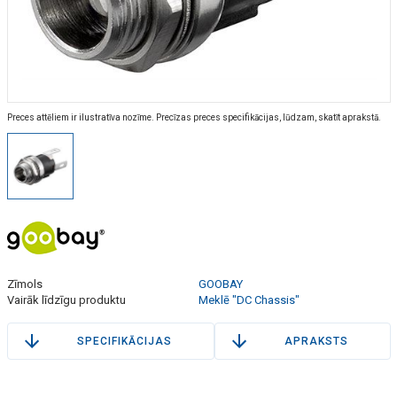
Preces attēliem ir ilustratīva nozīme. Precīzas preces specifikācijas, lūdzam, skatīt aprakstā.
Zīmols
GOOBAY
Vairāk līdzīgu produktu
Meklē "DC Chassis"
SPECIFIKĀCIJAS
APRAKSTS