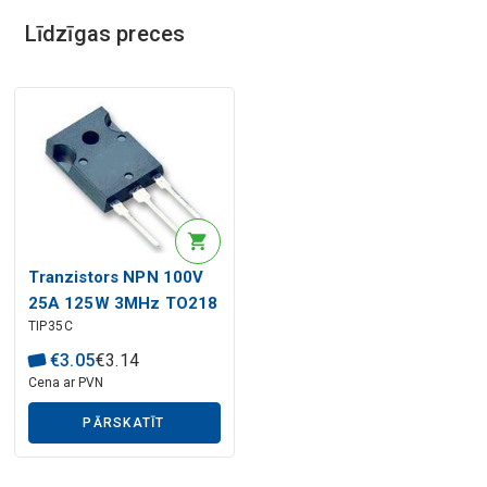
Līdzīgas preces
Tranzistors NPN 100V
25A 125W 3MHz TO218
TIP35C
€
3
.
05
€
3
.
14
Cena ar PVN
PĀRSKATĪT