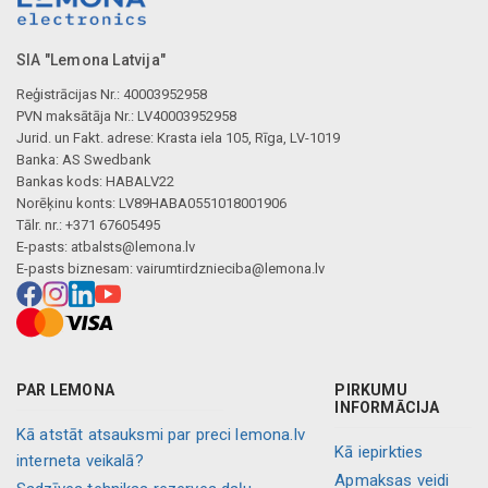
SIA "Lemona Latvija"
Reģistrācijas Nr.: 40003952958
PVN maksātāja Nr.: LV40003952958
Jurid. un Fakt. adrese: Krasta iela 105, Rīga, LV-1019
Banka: AS Swedbank
Bankas kods: HABALV22
Norēķinu konts: LV89HABA0551018001906
Tālr. nr.: +371 67605495
E-pasts:
atbalsts@lemona.lv
E-pasts biznesam:
vairumtirdznieciba@lemona.lv
PAR LEMONA
PIRKUMU
INFORMĀCIJA
Kā atstāt atsauksmi par preci lemona.lv
Kā iepirkties
interneta veikalā?
Apmaksas veidi