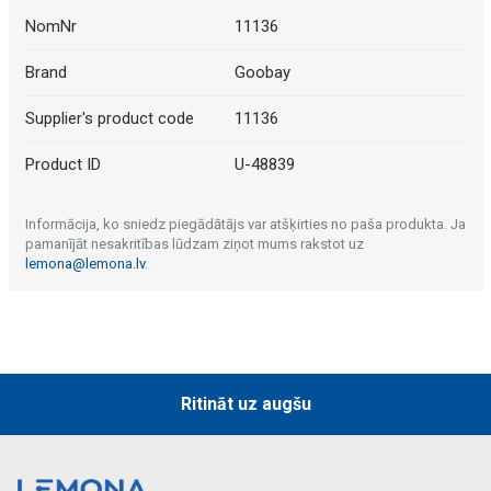
NomNr
11136
Brand
Goobay
Supplier's product code
11136
Product ID
U-48839
Informācija, ko sniedz piegādātājs var atšķirties no paša produkta. Ja
pamanījāt nesakritības lūdzam ziņot mums rakstot uz
lemona@lemona.lv
.
Ritināt uz augšu