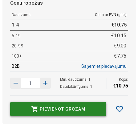
Cenu robežas
Daudzums
Cena ar PVN (gab.)
1-4
€
10
.
75
€
10
.
15
5-19
€
9
.
00
20-99
€
7
.
75
100+
B2B
Saņemiet piedāvājumu
Min. daudzums: 1
Kopā:
€
10
.
75
Daudzkārtīgums: 1
PIEVIENOT GROZAM