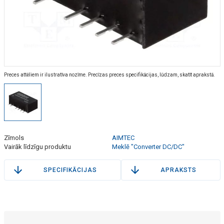
Preces attēliem ir ilustratīva nozīme. Precīzas preces specifikācijas, lūdzam, skatīt aprakstā.
Zīmols
AIMTEC
Vairāk līdzīgu produktu
Meklē "Converter DC/DC"
SPECIFIKĀCIJAS
APRAKSTS