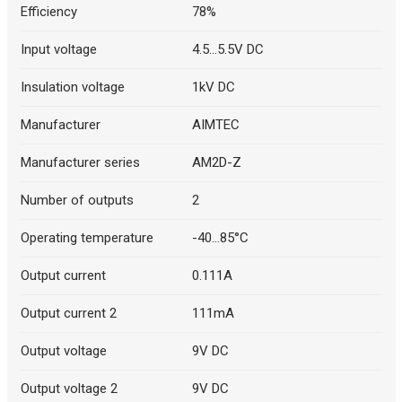
Efficiency
78%
Input voltage
4.5...5.5V DC
Insulation voltage
1kV DC
Manufacturer
AIMTEC
Manufacturer series
AM2D-Z
Number of outputs
2
Operating temperature
-40...85°C
Output current
0.111A
Output current 2
111mA
Output voltage
9V DC
Output voltage 2
9V DC