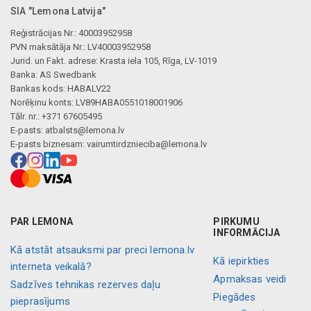
SIA "Lemona Latvija"
Reģistrācijas Nr.: 40003952958
PVN maksātāja Nr.: LV40003952958
Jurid. un Fakt. adrese: Krasta iela 105, Rīga, LV-1019
Banka: AS Swedbank
Bankas kods: HABALV22
Norēķinu konts: LV89HABA0551018001906
Tālr. nr.: +371 67605495
E-pasts:
atbalsts@lemona.lv
E-pasts biznesam:
vairumtirdznieciba@lemona.lv
PAR LEMONA
PIRKUMU
INFORMĀCIJA
Kā atstāt atsauksmi par preci lemona.lv
Kā iepirkties
interneta veikalā?
Apmaksas veidi
Sadzīves tehnikas rezerves daļu
Piegādes
pieprasījums