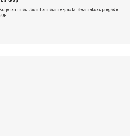
ku skapi
 kurjeram mēs Jūs informēsim e-pastā. Bezmaksas piegāde
EUR.