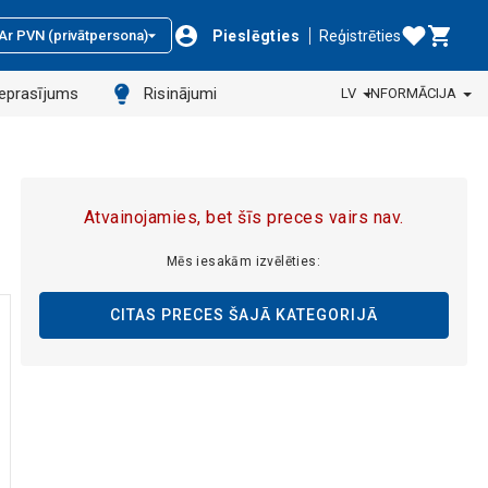
Pieslēgties
Reģistrēties
Ar PVN (privātpersona)
ieprasījums
Risinājumi
LV
INFORMĀCIJA
Atvainojamies, bet šīs preces vairs nav.
Mēs iesakām izvēlēties:
CITAS PRECES ŠAJĀ KATEGORIJĀ