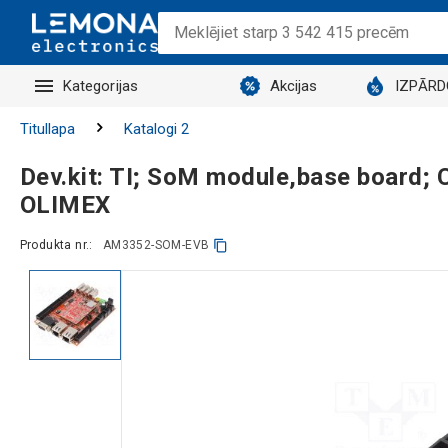
Kategorijas
Akcijas
IZPĀR
Titullapa
Katalogi 2
Dev.kit: TI; SoM module,base boar
OLIMEX
Produkta nr.:
AM3352-SOM-EVB