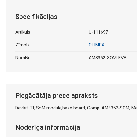
Specifikācijas
Artikuls
U-111697
Zīmols
OLIMEX
NomNr
AM3352-SOM-EVB
Piegādātāja prece apraksts
Dev.kit: TI; SoM module,base board; Comp: AM3352-SOM; M
Noderīga informācija