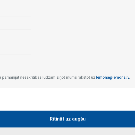
 Ja pamanījāt nesakritības lūdzam ziņot mums rakstot uz
lemona@lemona.lv
.
Ritināt uz augšu