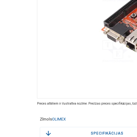
Preces attēliem ir ilustratīva nozīme. Precīzas preces specifikācijas, lū
Zīmols
OLIMEX
SPECIFIKĀCIJAS