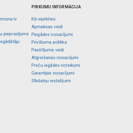
PIRKUMU INFORMĀCIJA
lemona.lv
Kā iepirkties
Apmaksas veidi
ļu pieprasījums
Piegādes nosacījumi
iegādātāju
Privātuma politika
Pasūtījuma veidi
Atgriešanas nosacījumi
Preču iegādes noteikumi
Garantijas nosacījumi
Sīkdatņu iestatījumi