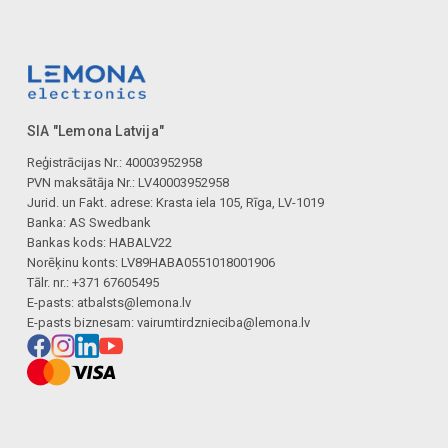
SIA "Lemona Latvija"
Reģistrācijas Nr.: 40003952958
PVN maksātāja Nr.: LV40003952958
Jurid. un Fakt. adrese: Krasta iela 105, Rīga, LV-1019
Banka: AS Swedbank
Bankas kods: HABALV22
Norēķinu konts: LV89HABA0551018001906
Tālr. nr.: +371 67605495
E-pasts:
atbalsts@lemona.lv
E-pasts biznesam:
vairumtirdznieciba@lemona.lv