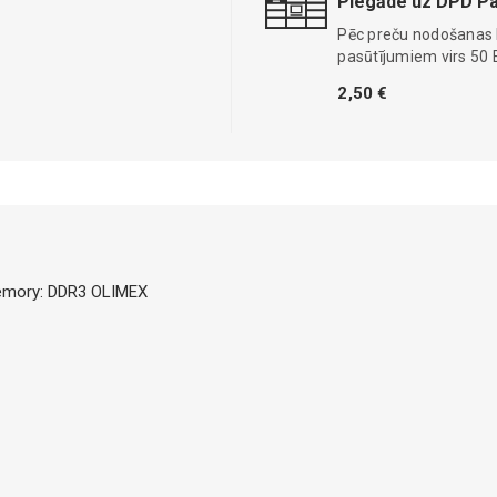
Piegāde uz DPD Pa
Pēc preču nodošanas
pasūtījumiem virs 50 
2,50 €
Memory: DDR3 OLIMEX