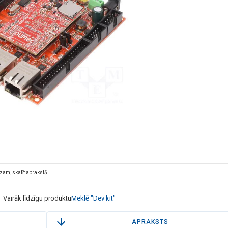
dzam, skatīt aprakstā.
Vairāk līdzīgu produktu
Meklē "Dev kit"
APRAKSTS