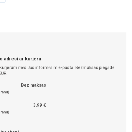
o adresi ar kurjeru
 kurjeram mēs Jūs informēsim e-pastā. Bezmaksas piegāde
EUR.
Bez maksas
grami)
3,99 €
grami)