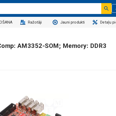
DOŠANA
Ražotāji
Jauni produkti
Detaļu p
d; Comp: AM3352-SOM; Memory: DDR3