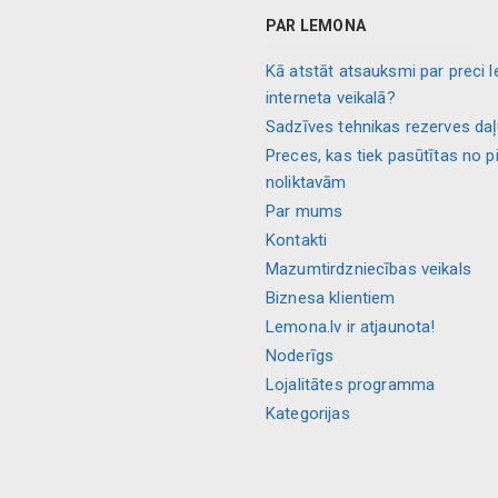
PAR LEMONA
Kā atstāt atsauksmi par preci 
interneta veikalā?
Sadzīves tehnikas rezerves da
Preces, kas tiek pasūtītas no p
noliktavām
Par mums
Kontakti
Mazumtirdzniecības veikals
Biznesa klientiem
Lemona.lv ir atjaunota!
Noderīgs
Lojalitātes programma
Kategorijas