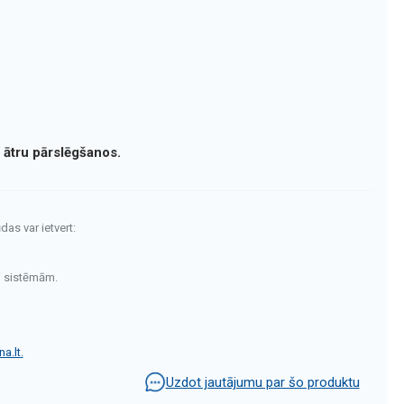
 ātru pārslēgšanos.
das var ietvert:
i sistēmām.
a.lt
.
Uzdot jautājumu par šo produktu