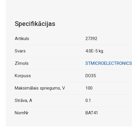
Specifikācijas
Artikuls
27392
Svars
4.0E-5 kg.
Zīmols
STMICROELECTRONICS
Korpuss
DO35
Maksimālais spriegums, V
100
Strāva, A
0.1
NomNr
BAT41