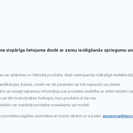
šama vispārīga lietojuma diode ar zemu ieslēgšanās spriegumu un
tas var atšķirties no faktiskā produkta. Bieži sastopamās mākslīgā intelekta kļū
fikācijas, krāsas, izmēri vai citi parametri var būt neprecīzi vai izlaisti.
kts var sniegt nepareizu informāciju par produktu saderību ar citām ierīcēm va
ar tikt nodrošinātas funkcijas, kuru produkts iš īsti nav.
telekts var maldināt produkta nosaukumu vai modeli.
rms produkta iegādes sazinieties ar mums rakstot uz e-pastu:
aprasymai@lemon