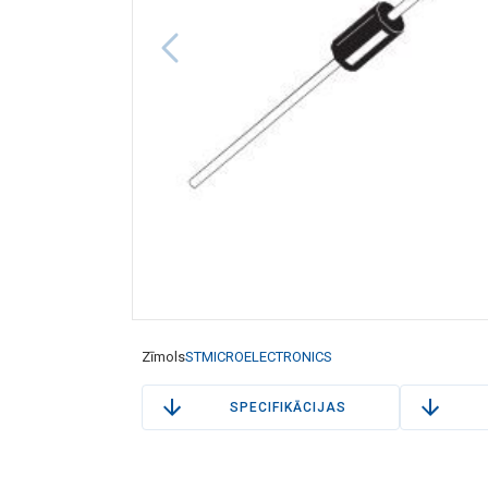
Zīmols
STMICROELECTRONICS
SPECIFIKĀCIJAS