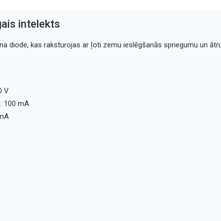
ais intelekts
ona diode, kas raksturojas ar ļoti zemu ieslēgšanās spriegumu un ātru
0 V
a: 100 mA
 mA