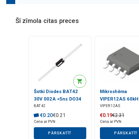
M
ā
k
s
l
ī
g
ā
i
n
t
e
l
e
k
t
a
a
p
r
a
k
s
t
Šī zīmola citas preces
Mākslīgā intelekta apraksts
Šotki Diodes BAT42
Mikroshēma
30V 002A <5ns DO34
VIPER12AS 60kH
Mākslīgā intelekta apraksts
BAT42
VIPER12AS
730V 0,32A 30R 
€
0
.
20
€
0
.
21
€
0
.
19
€
2
.
31
Cena ar PVN
Cena ar PVN
PĀRSKATĪT
PĀRSKATĪT