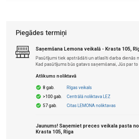
Piegādes termiņi
Saņemšana Lemona veikalā - Krasta 105, Rī
Pasūtījumi tiek apstrādāti un atlasīti darba dienās n
Kad pasūtījums būs gatavs saņemšanai, Jūs par to ti
Atlikums noliktavā
8 gab.
Rīgas veikals
>100 gab.
Centrālā noliktava LEZ
57 gab.
Citas LEMONA noliktavas
Jaunums! Saņemiet preces veikala pasta no
Krasta 105, Rīga