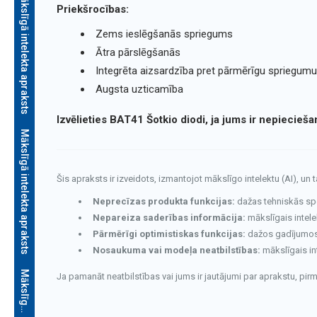
Mākslīgā intelekta apraksts
Priekšrocības:
Zems ieslēgšanās spriegums
Ātra pārslēgšanās
Integrēta aizsardzība pret pārmērīgu spriegumu
Augsta uzticamība
Izvēlieties BAT41 Šotkio diodi, ja jums ir nepiecie
Mākslīgā intelekta apraksts
Šis apraksts ir izveidots, izmantojot mākslīgo intelektu (AI), un 
Neprecīzas produkta funkcijas:
dažas tehniskās speci
Nepareiza saderības informācija:
mākslīgais intele
Pārmērīgi optimistiskas funkcijas:
dažos gadījumos v
Nosaukuma vai modeļa neatbilstības:
mākslīgais in
s
Ja pamanāt neatbilstības vai jums ir jautājumi par aprakstu, pi