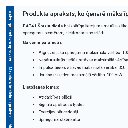
Mākslīgā intelekta apraksts
Produkta apraksts, ko ģenerē mākslīg
BAT41 Šotkio diode
ir vispārīga lietojuma metāla-silik
spriegumu, piemēram, elektrostatikas izlādi.
Galvenie parametri:
Atgriezeniskā sprieguma maksimālā vērtība: 10
Nepārtrauktās tiešās strāvas maksimālā vērtīb
Impulsa tiešās strāvas maksimālā vērtība: 350
Mākslīgā intelekta apraksts
Jaudas izkliedes maksimālā vērtība: 100 mW
Lietošanas jomas:
Ātrdarbības slēdži
Signāla apstrādes ķēdes
Enerģijas pārveidotāji
Sprieguma stabilizatori