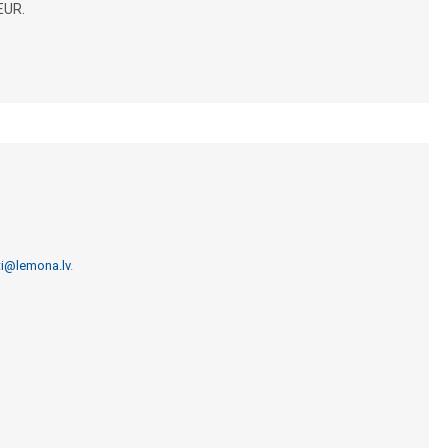
EUR.
ti@lemona.lv
.