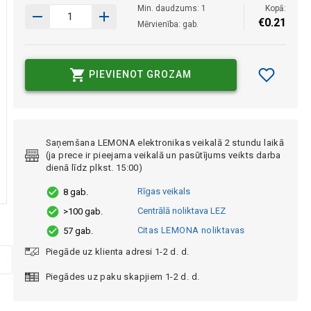
Min. daudzums: 1
Kopā:
€
0
.
21
Mērvienība: gab.
PIEVIENOT GROZAM
Saņemšana LEMONA elektronikas veikalā 2 stundu laikā
(ja prece ir pieejama veikalā un pasūtījums veikts darba
dienā līdz plkst. 15:00)
Rīgas veikals
8 gab.
Centrālā noliktava LEZ
>100 gab.
Citas LEMONA noliktavas
57 gab.
Piegāde uz klienta adresi 1-2 d. d.
Piegādes uz paku skapjiem 1-2 d. d.