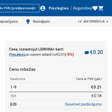
Pieslēgties
Reģistrēties
Ar PVN (privātpersona)
ieprasījums
Risinājumi
LV
INFORMĀCIJA
Cena, izmantojot LEMONA+ karti:
€
0
.
20
Piesakies
un saņem atlaidi no
€
0
.
01
(-5%)
Cenu robežas
Daudzums
Cena ar PVN (gab.)
1-9
€
0
.
21
€
0
.
18
10+
B2B
Saņemiet piedāvājumu