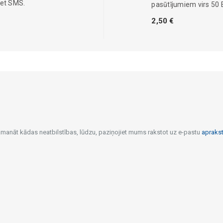
iet SMS.
pasūtījumiem virs 50 
2,50 €
pamanāt kādas neatbilstības, lūdzu, paziņojiet mums rakstot uz e-pastu
apraks