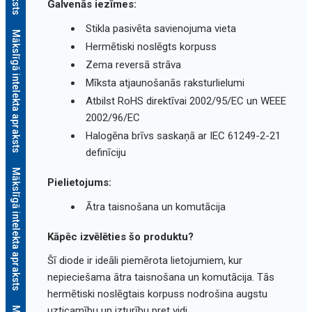
Galvenās iezīmes:
Stikla pasivēta savienojuma vieta
Mākslīgā intelekta apraksts
Hermētiski noslēgts korpuss
Zema reversā strāva
Mīksta atjaunošanās raksturlielumi
Atbilst RoHS direktīvai 2002/95/EC un WEEE
2002/96/EC
Halogēna brīvs saskaņā ar IEC 61249-2-21
definīciju
Mākslīgā intelekta apraksts
Pielietojums:
Ātra taisnošana un komutācija
Kāpēc izvēlēties šo produktu?
Šī diode ir ideāli piemērota lietojumiem, kur
nepieciešama ātra taisnošana un komutācija. Tās
hermētiski noslēgtais korpuss nodrošina augstu
uzticamību un izturību pret vidi.