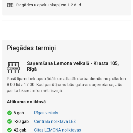
Piegādes uz paku skapjiem 1-2 d. d.
Piegādes termiņi
Saņemšana Lemona veikalā - Krasta 105,
Rīgā
Pasūtījumi tiek apstrādāti un atlasīti darba dienās no pulksten
8:00 līdz 17:00. Kad pasūtījums būs gatavs saņemšanai, Jūs
par to tiksiet informēti īsziņā.
Atlikums noliktavā
5 gab.
Rīgas veikals
>20 gab.
Centrālā noliktava LEZ
42 gab.
Citas LEMONA noliktavas