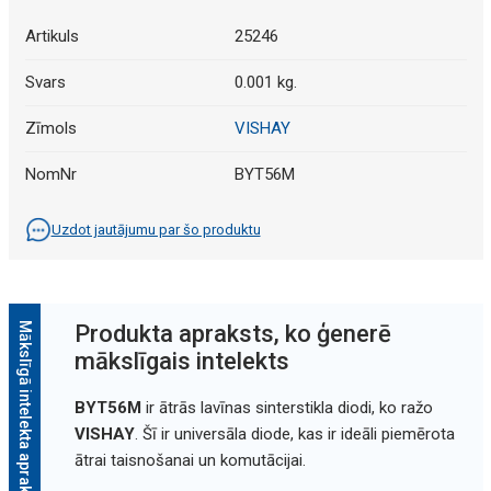
Artikuls
25246
Svars
0.001 kg.
Zīmols
VISHAY
NomNr
BYT56M
Uzdot jautājumu par šo produktu
Mākslīgā intelekta apraksts
Produkta apraksts, ko ģenerē
mākslīgais intelekts
BYT56M
ir ātrās lavīnas sinterstikla diodi, ko ražo
VISHAY
. Šī ir universāla diode, kas ir ideāli piemērota
ātrai taisnošanai un komutācijai.