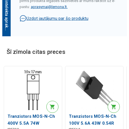
M
ā
k
s
l
ī
g
ā
i
n
t
e
l
e
k
t
a
a
p
r
a
k
s
t
s
pirms produkta iegādes sazinieties ar mums rakstot uz e-
pastu:
aprasymai@lemona.lt
.
Uzdot jautājumu par šo produktu
Mākslīgā intelekta apraksts
Šī zīmola citas preces
Mākslīgā intelekta apraksts
Tranzistors MOS-N-Ch
Tranzistors MOS-N-Ch
400V 5.5A 74W
100V 5.6A 43W 0.54R