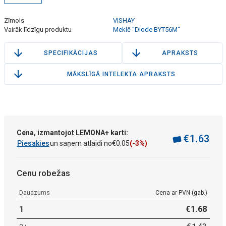
Zīmols
VISHAY
Vairāk līdzīgu produktu
Meklē "Diode BYT56M"
SPECIFIKĀCIJAS
APRAKSTS
MĀKSLĪGĀ INTELEKTA APRAKSTS
Cena, izmantojot LEMONA+ karti:
€
1
.
63
Piesakies
un saņem atlaidi no
€
0
.
05
(-3%)
Cenu robežas
Daudzums
Cena ar PVN (gab.)
1
€
1
.
68