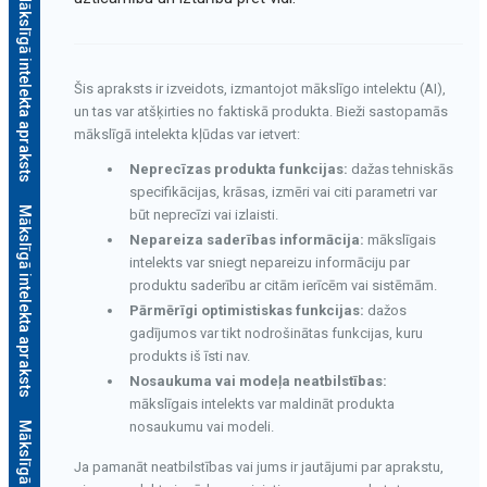
Mākslīgā intelekta apraksts
Šis apraksts ir izveidots, izmantojot mākslīgo intelektu (AI),
un tas var atšķirties no faktiskā produkta. Bieži sastopamās
mākslīgā intelekta kļūdas var ietvert:
Neprecīzas produkta funkcijas:
dažas tehniskās
specifikācijas, krāsas, izmēri vai citi parametri var
Mākslīgā intelekta apraksts
būt neprecīzi vai izlaisti.
Nepareiza saderības informācija:
mākslīgais
intelekts var sniegt nepareizu informāciju par
produktu saderību ar citām ierīcēm vai sistēmām.
Pārmērīgi optimistiskas funkcijas:
dažos
gadījumos var tikt nodrošinātas funkcijas, kuru
produkts iš īsti nav.
Nosaukuma vai modeļa neatbilstības:
mākslīgais intelekts var maldināt produkta
nosaukumu vai modeli.
Ja pamanāt neatbilstības vai jums ir jautājumi par aprakstu,