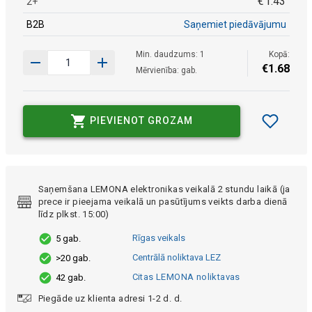
€
1
.
43
2+
B2B
Saņemiet piedāvājumu
Min. daudzums: 1
Kopā:
€
1
.
68
Mērvienība: gab.
PIEVIENOT GROZAM
Saņemšana LEMONA elektronikas veikalā 2 stundu laikā (ja
prece ir pieejama veikalā un pasūtījums veikts darba dienā
līdz plkst. 15:00)
Rīgas veikals
5 gab.
Centrālā noliktava LEZ
>20 gab.
Citas LEMONA noliktavas
42 gab.
Piegāde uz klienta adresi 1-2 d. d.