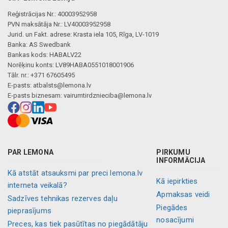
Reģistrācijas Nr.: 40003952958
PVN maksātāja Nr.: LV40003952958
Jurid. un Fakt. adrese: Krasta iela 105, Rīga, LV-1019
Banka: AS Swedbank
Bankas kods: HABALV22
Norēķinu konts: LV89HABA0551018001906
Tālr. nr.: +371 67605495
E-pasts:
atbalsts@lemona.lv
E-pasts biznesam:
vairumtirdznieciba@lemona.lv
PAR LEMONA
PIRKUMU
INFORMĀCIJA
Kā atstāt atsauksmi par preci lemona.lv
Kā iepirkties
interneta veikalā?
Apmaksas veidi
Sadzīves tehnikas rezerves daļu
Piegādes
pieprasījums
nosacījumi
Preces, kas tiek pasūtītas no piegādātāju