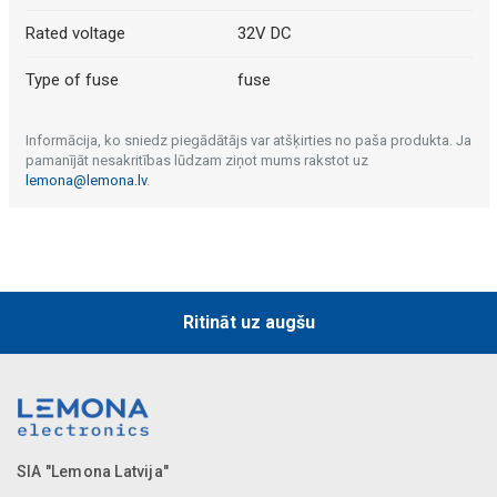
Rated voltage
32V DC
Type of fuse
fuse
Informācija, ko sniedz piegādātājs var atšķirties no paša produkta. Ja
pamanījāt nesakritības lūdzam ziņot mums rakstot uz
lemona@lemona.lv
.
Ritināt uz augšu
SIA "Lemona Latvija"