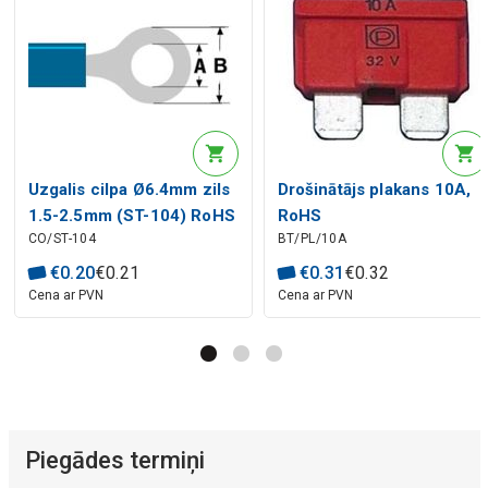
Uzgalis cilpa Ø6.4mm zils
Drošinātājs plakans 10A,
1.5-2.5mm (ST-104) RoHS
RoHS
CO/ST-104
BT/PL/10A
€
0
.
20
€
0
.
21
€
0
.
31
€
0
.
32
Cena ar PVN
Cena ar PVN
Piegādes termiņi