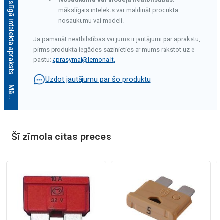
Mākslīgā intelekta apraksts
mākslīgais intelekts var maldināt produkta
nosaukumu vai modeli.
Ja pamanāt neatbilstības vai jums ir jautājumi par aprakstu,
pirms produkta iegādes sazinieties ar mums rakstot uz e-
pastu:
aprasymai@lemona.lt
.
Uzdot jautājumu par šo produktu
M
ā
k
s
l
ī
g
ā
i
n
t
e
l
e
k
t
a
a
p
r
a
k
s
t
s
Šī zīmola citas preces