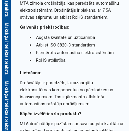
MTA zīmola drošinātājs, kas paredzēts automašīnu
elektrosistēmām. Drošinātājs ir plakans, ar 7.5A
strāvas stiprumu un atbilst RoHS standartiem.
Mākslīgā intelekta apraksts
Galvenās priekšrocības:
Augsta kvalitāte un uzticamība
Atbilst ISO 8820-3 standartiem
Piemērots automašīnu elektrosistēmām
RoHS atbilstība
Lietošana:
Drošinātājs ir paredzēts, lai aizsargātu
Mākslīgā intelekta apraksts
elektrosistēmas komponentus no pārslodzes un
īssavienojumiem. Tas ir jāizmanto atbilstoši
automašīnas ražotāja norādījumiem.
Kāpēc izvēlēties šo produktu?
MTA drošinātāji ir pazīstami ar savu augsto kvalitāti un
uzticamību. Tie ir izgatavoti no augstas kvalitātes