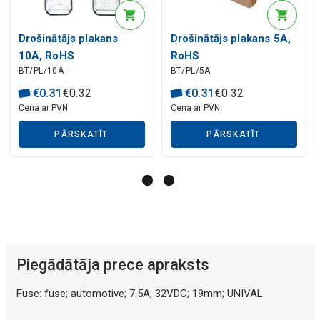
Mākslīgā intelekta apraksts
Drošinātājs plakans
Drošinātājs plakans 5A,
10A, RoHS
RoHS
BT/PL/10A
BT/PL/5A
Mākslīgā intelekta apraksts
€
0
.
31
€
0
.
32
€
0
.
31
€
0
.
32
Cena ar PVN
Cena ar PVN
PĀRSKATĪT
PĀRSKATĪT
Mākslīgā intelekta apraksts
Piegādātāja prece apraksts
Fuse: fuse; automotive; 7.5A; 32VDC; 19mm; UNIVAL