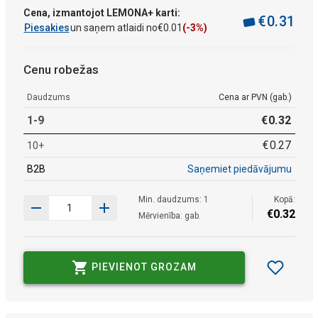
Cena, izmantojot LEMONA+ karti:
€
0
.
31
Piesakies
un saņem atlaidi no
€
0
.
01
(-3%)
Cenu robežas
Daudzums
Cena ar PVN (gab.)
1-9
€
0
.
32
€
0
.
27
10+
B2B
Saņemiet piedāvājumu
Min. daudzums: 1
Kopā:
€
0
.
32
Mērvienība: gab.
PIEVIENOT GROZAM