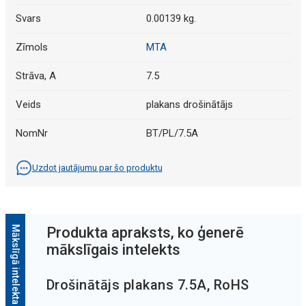
Svars
0.00139 kg.
Zīmols
MTA
Strāva, A
7.5
Veids
plakans drošinātājs
NomNr
BT/PL/7.5A
Uzdot jautājumu par šo produktu
Mākslīgā intelekta apraksts
Produkta apraksts, ko ģenerē
mākslīgais intelekts
Drošinātājs plakans 7.5A, RoHS