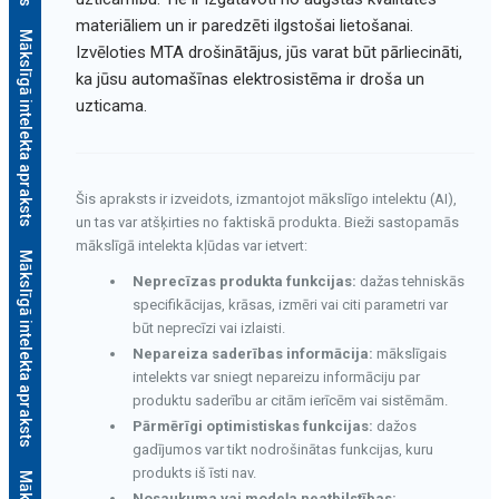
materiāliem un ir paredzēti ilgstošai lietošanai.
Mākslīgā intelekta apraksts
Izvēloties MTA drošinātājus, jūs varat būt pārliecināti,
ka jūsu automašīnas elektrosistēma ir droša un
uzticama.
Šis apraksts ir izveidots, izmantojot mākslīgo intelektu (AI),
un tas var atšķirties no faktiskā produkta. Bieži sastopamās
mākslīgā intelekta kļūdas var ietvert:
Mākslīgā intelekta apraksts
Neprecīzas produkta funkcijas:
dažas tehniskās
specifikācijas, krāsas, izmēri vai citi parametri var
būt neprecīzi vai izlaisti.
Nepareiza saderības informācija:
mākslīgais
intelekts var sniegt nepareizu informāciju par
produktu saderību ar citām ierīcēm vai sistēmām.
Pārmērīgi optimistiskas funkcijas:
dažos
gadījumos var tikt nodrošinātas funkcijas, kuru
produkts iš īsti nav.
Nosaukuma vai modeļa neatbilstības: