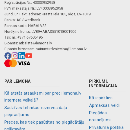
Reģistrācijas Nr.: 40003952958
PVN maksātāja Nr.: LV40003952958
Jurid. un Fakt. adrese: Krasta iela 105, Rīga, LV-1019
Banka: AS Swedbank
Bankas kods: HABALV22
Norēķinu konts: LV89HABA0551018001906
Tālr. nr.: +371 67605495
E-pasts:
atbalsts@lemona.lv
E-pasts biznesam:
vairumtirdznieciba@lemona.lv
PAR LEMONA
PIRKUMU
INFORMĀCIJA
Kā atstāt atsauksmi par preci lemona.lv
Kā iepirkties
interneta veikalā?
Apmaksas veidi
Sadzīves tehnikas rezerves daļu
Piegādes
pieprasījums
nosacījumi
Preces, kas tiek pasūtītas no piegādātāju
Privātuma politika
noliktavām