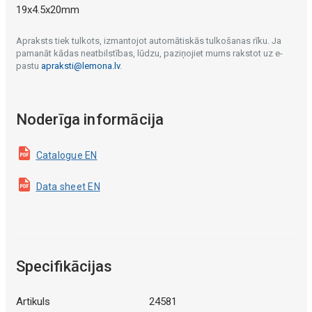
19x4.5x20mm
Apraksts tiek tulkots, izmantojot automātiskās tulkošanas rīku. Ja
pamanāt kādas neatbilstības, lūdzu, paziņojiet mums rakstot uz e-
pastu
apraksti@lemona.lv
.
Noderīga informācija
Catalogue EN
Data sheet EN
Specifikācijas
Artikuls
24581