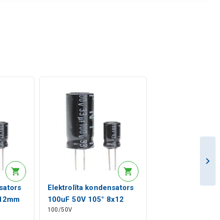
sators
Elektrolīta kondensators
x12mm
100uF 50V 105° 8x12
100/50V
RoHS