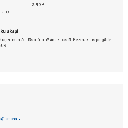
3,99 €
grami)
ku skapi
 kurjeram mēs Jūs informēsim e-pastā. Bezmaksas piegāde
EUR.
ti@lemona.lv
.