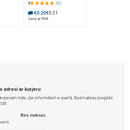
5
(1)
€
0
.
20
€
0
.
21
Cena ar PVN
o adresi ar kurjeru
 kurjeram mēs Jūs informēsim e-pastā. Bezmaksas piegāde
EUR.
Bez maksas
grami)