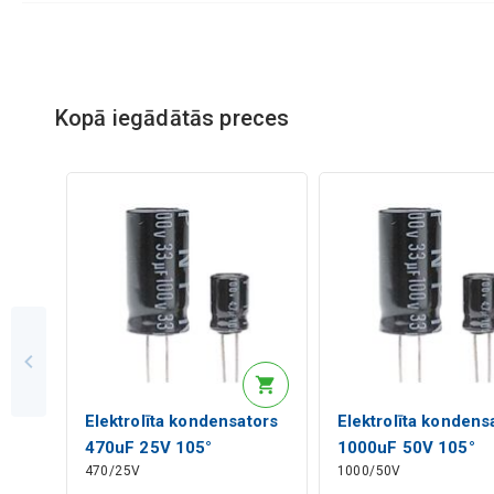
Kopā iegādātās preces
Elektrolīta kondensators
Elektrolīta kondens
470uF 25V 105°
1000uF 50V 105°
470/25V
1000/50V
10X16mm RoHS
12.5x25mm RoHS