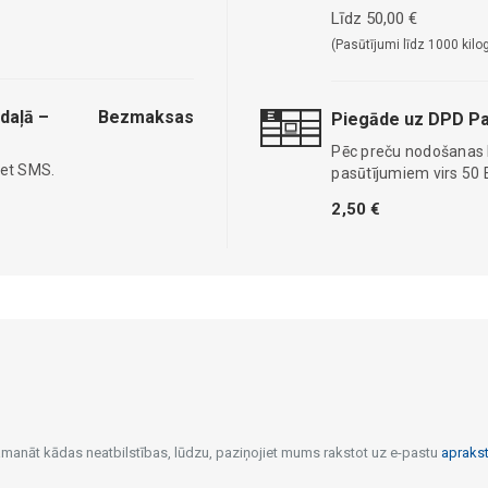
Līdz 50,00 €
(Pasūtījumi līdz 1000 kilo
daļā –
Bezmaksas
Piegāde uz DPD Pa
Pēc preču nodošanas
iet SMS.
pasūtījumiem virs 50 
2,50 €
pamanāt kādas neatbilstības, lūdzu, paziņojiet mums rakstot uz e-pastu
apraks