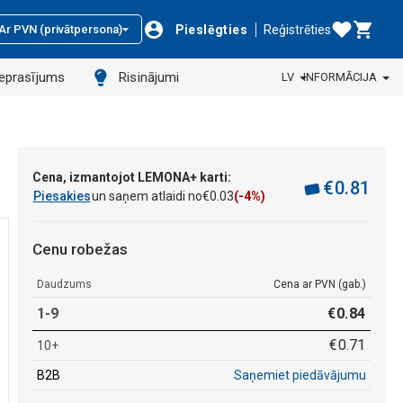
Pieslēgties
Reģistrēties
Ar PVN (privātpersona)
ieprasījums
Risinājumi
LV
INFORMĀCIJA
Cena, izmantojot LEMONA+ karti:
€
0
.
81
Piesakies
un saņem atlaidi no
€
0
.
03
(-4%)
Cenu robežas
Daudzums
Cena ar PVN (gab.)
1-9
€
0
.
84
€
0
.
71
10+
B2B
Saņemiet piedāvājumu