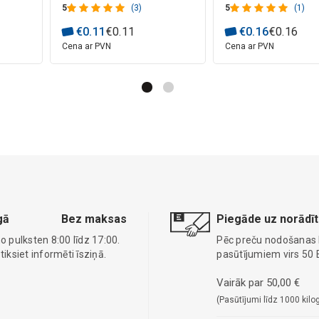
5
(3)
5
(1)
€
0
.
11
€
0
.
11
€
0
.
16
€
0
.
16
Cena ar PVN
Cena ar PVN
gā
Bez maksas
Piegāde uz norādīt
o pulksten 8:00 līdz 17:00.
Pēc preču nodošanas
ksiet informēti īsziņā.
pasūtījumiem virs 50 
Vairāk par 50,00 €
(Pasūtījumi līdz 1000 kilo