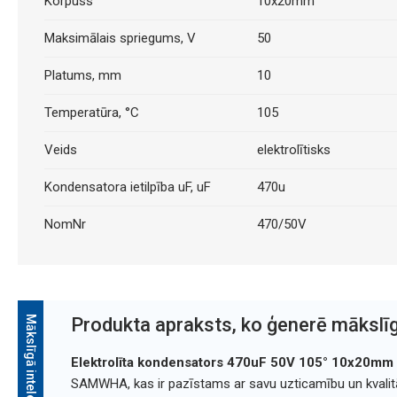
Korpuss
10x20mm
Maksimālais spriegums, V
50
Platums, mm
10
Temperatūra, °C
105
Veids
elektrolītisks
Kondensatora ietilpība uF, uF
470u
NomNr
470/50V
Mākslīgā intelekta apraksts
Produkta apraksts, ko ģenerē mākslīg
Elektrolīta kondensators 470uF 50V 105° 10x20m
SAMWHA, kas ir pazīstams ar savu uzticamību un kvalitā