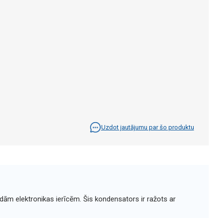
Uzdot jautājumu par šo produktu
dām elektronikas ierīcēm. Šis kondensators ir ražots ar