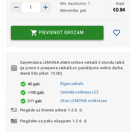
Min. daudzums: 1
Kopā:
€
0
.
84
Mērvienība: gab.
PIEVIENOT GROZAM
Saņemšana LEMONA elektronikas veikalā 2 stundu laikā
(ja prece ir pieejama veikalā un pasūtījums veikts darba
dienā līdz plkst. 15:00)
Rīgas veikals
40 gab.
Centrālā noliktava LEZ
>100 gab.
Citas LEMONA noliktavas
211 gab.
Piegāde uz klienta adresi 1-2 d. d.
Piegādes uz paku skapjiem 1-2 d. d.