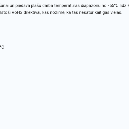
tošanai un piedāvā plašu darba temperatūras diapazonu no -55°C līdz +
stoši RoHS direktīvai, kas nozīmē, ka tas nesatur kaitīgas vielas.
5°C