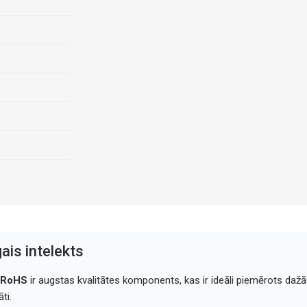
ais intelekts
m RoHS
ir augstas kvalitātes komponents, kas ir ideāli piemērots dažā
ti.