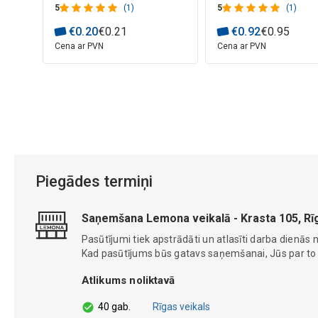
5
(1)
5
(1)
€
0
.
20
€
0
.
21
€
0
.
92
€
0
.
95
Cena ar PVN
Cena ar PVN
Piegādes termiņi
Saņemšana Lemona veikalā - Krasta 105, Rī
Pasūtījumi tiek apstrādāti un atlasīti darba dienās n
Kad pasūtījums būs gatavs saņemšanai, Jūs par to ti
Atlikums noliktavā
40 gab.
Rīgas veikals