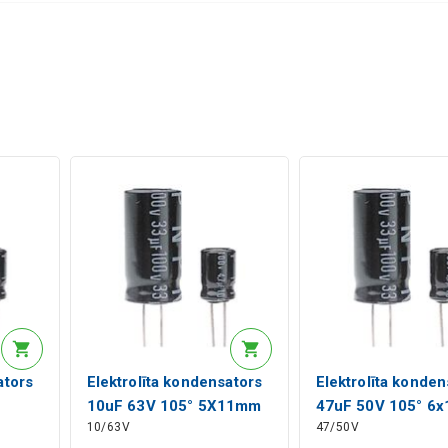
ators
Elektrolīta kondensators
Elektrolīta konden
10uF 63V 105° 5X11mm
47uF 50V 105° 6
10/63V
47/50V
RoHS
RoHS