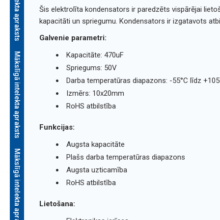
Šis elektrolīta kondensators ir paredzēts vispārējai lie
kapacitāti un spriegumu. Kondensators ir izgatavots atbil
Galvenie parametri:
Kapacitāte: 470uF
Mākslīgā intelekta apraksts
Spriegums: 50V
Darba temperatūras diapazons: -55°C līdz +10
Izmērs: 10x20mm
RoHS atbilstība
Funkcijas:
Augsta kapacitāte
Mākslīgā intelekta apraksts
Plašs darba temperatūras diapazons
Augsta uzticamība
RoHS atbilstība
Lietošana: