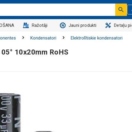
DOŠANA
Ražotāji
Jauni produkti
Detaļu p
onentes
Kondensatori
Elektrolītiskie kondensatori
V 105° 10x20mm RoHS